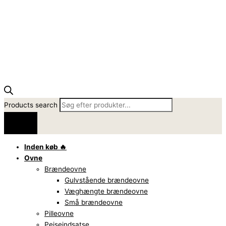
Products search
Inden køb 🔥
Ovne
Brændeovne
Gulvstående brændeovne
Væghængte brændeovne
Små brændeovne
Pilleovne
Pejseindsatse