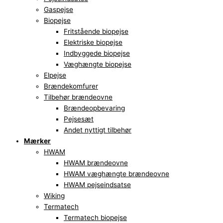
Gaspejse
Biopejse
Fritstående biopejse
Elektriske biopejse
Indbyggede biopejse
Væghængte biopejse
Elpejse
Brændekomfurer
Tilbehør brændeovne
Brændeopbevaring
Pejsesæt
Andet nyttigt tilbehør
Mærker
HWAM
HWAM brændeovne
HWAM væghængte brændeovne
HWAM pejseindsatse
Wiking
Termatech
Termatech biopejse