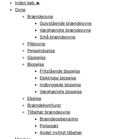
Inden køb 🔥
Ovne
Brændeovne
Gulvstående brændeovne
Væghængte brændeovne
Små brændeovne
Pilleovne
Pejseindsatse
Gaspejse
Biopejse
Fritstående biopejse
Elektriske biopejse
Indbyggede biopejse
Væghængte biopejse
Elpejse
Brændekomfurer
Tilbehør brændeovne
Brændeopbevaring
Pejsesæt
Andet nyttigt tilbehør