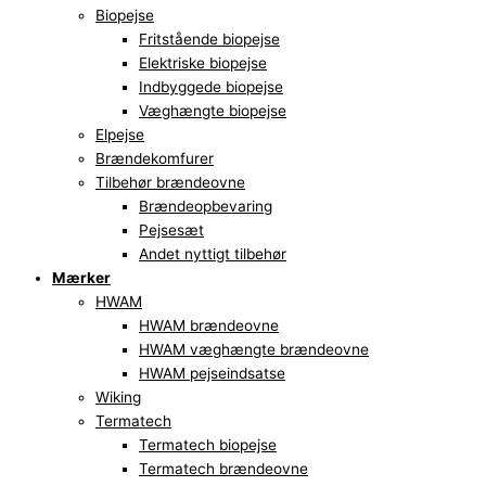
Biopejse
Fritstående biopejse
Elektriske biopejse
Indbyggede biopejse
Væghængte biopejse
Elpejse
Brændekomfurer
Tilbehør brændeovne
Brændeopbevaring
Pejsesæt
Andet nyttigt tilbehør
Mærker
HWAM
HWAM brændeovne
HWAM væghængte brændeovne
HWAM pejseindsatse
Wiking
Termatech
Termatech biopejse
Termatech brændeovne