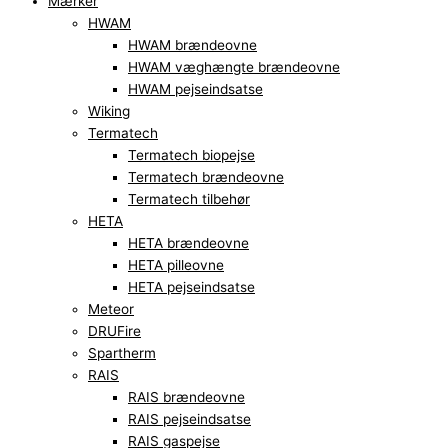
Mærker
HWAM
HWAM brændeovne
HWAM væghængte brændeovne
HWAM pejseindsatse
Wiking
Termatech
Termatech biopejse
Termatech brændeovne
Termatech tilbehør
HETA
HETA brændeovne
HETA pilleovne
HETA pejseindsatse
Meteor
DRUFire
Spartherm
RAIS
RAIS brændeovne
RAIS pejseindsatse
RAIS gaspejse