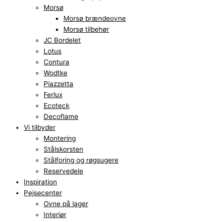
Morsø
Morsø brændeovne
Morsø tilbehør
JC Bordelet
Lotus
Contura
Wodtke
Piazzetta
Ferlux
Ecoteck
Decoflame
Vi tilbyder
Montering
Stålskorsten
Stålforing og røgsugere
Reservedele
Inspiration
Pejsecenter
Ovne på lager
Interiør