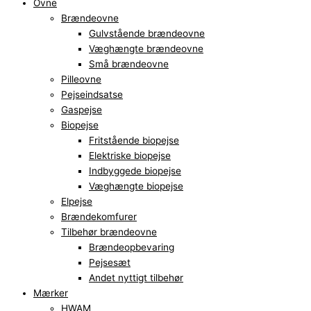
Ovne
Brændeovne
Gulvstående brændeovne
Væghængte brændeovne
Små brændeovne
Pilleovne
Pejseindsatse
Gaspejse
Biopejse
Fritstående biopejse
Elektriske biopejse
Indbyggede biopejse
Væghængte biopejse
Elpejse
Brændekomfurer
Tilbehør brændeovne
Brændeopbevaring
Pejsesæt
Andet nyttigt tilbehør
Mærker
HWAM