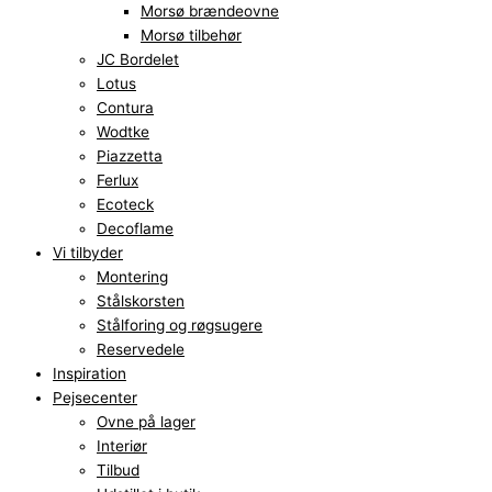
Morsø brændeovne
Morsø tilbehør
JC Bordelet
Lotus
Contura
Wodtke
Piazzetta
Ferlux
Ecoteck
Decoflame
Vi tilbyder
Montering
Stålskorsten
Stålforing og røgsugere
Reservedele
Inspiration
Pejsecenter
Ovne på lager
Interiør
Tilbud