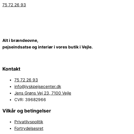
75 72 26 93
A
l
t
i
b
r
æ
n
d
e
o
v
n
e
,
p
e
j
s
e
i
n
d
s
a
t
s
e
o
g
i
n
t
e
r
i
ø
r
i
v
o
r
e
s
b
u
t
i
k
i
V
e
jl
e.
Kontakt
75 72 26 93
info@jyskpejsecenter.dk
Jens Grøns Vej 23, 7100 Vejle
CVR: 39682966
Vilkår og betingelser
Privatlivspolitik
Fortrydelsesret