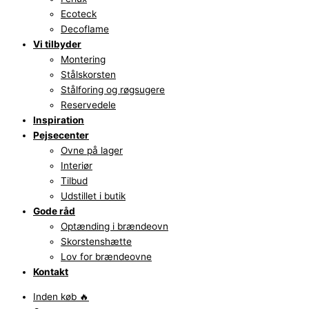
Ecoteck
Decoflame
Vi tilbyder
Montering
Stålskorsten
Stålforing og røgsugere
Reservedele
Inspiration
Pejsecenter
Ovne på lager
Interiør
Tilbud
Udstillet i butik
Gode råd
Optænding i brændeovn
Skorstenshætte
Lov for brændeovne
Kontakt
Inden køb 🔥