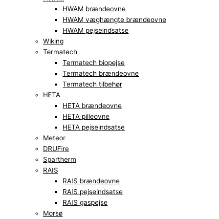
HWAM brændeovne
HWAM væghængte brændeovne
HWAM pejseindsatse
Wiking
Termatech
Termatech biopejse
Termatech brændeovne
Termatech tilbehør
HETA
HETA brændeovne
HETA pilleovne
HETA pejseindsatse
Meteor
DRUFire
Spartherm
RAIS
RAIS brændeovne
RAIS pejseindsatse
RAIS gaspejse
Morsø