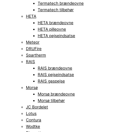
Termatech brændeovne
Termatech tilbehør
HETA
HETA brændeovne
HETA pilleovne
HETA pejseindsatse
Meteor
DRUFire
Spartherm
RAIS
RAIS brændeovne
RAIS pejseindsatse
RAIS gaspejse
Morsø
Morsø brændeovne
Morsø tilbehør
JC Bordelet
Lotus
Contura
Wodtke