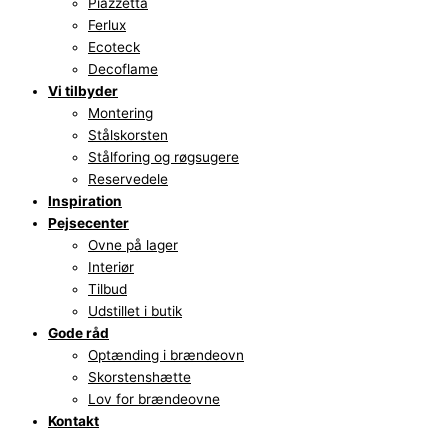
Piazzetta
Ferlux
Ecoteck
Decoflame
Vi tilbyder
Montering
Stålskorsten
Stålforing og røgsugere
Reservedele
Inspiration
Pejsecenter
Ovne på lager
Interiør
Tilbud
Udstillet i butik
Gode råd
Optænding i brændeovn
Skorstenshætte
Lov for brændeovne
Kontakt