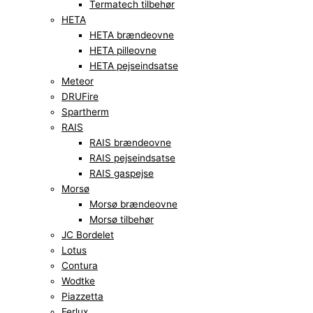
Termatech tilbehør
HETA
HETA brændeovne
HETA pilleovne
HETA pejseindsatse
Meteor
DRUFire
Spartherm
RAIS
RAIS brændeovne
RAIS pejseindsatse
RAIS gaspejse
Morsø
Morsø brændeovne
Morsø tilbehør
JC Bordelet
Lotus
Contura
Wodtke
Piazzetta
Ferlux