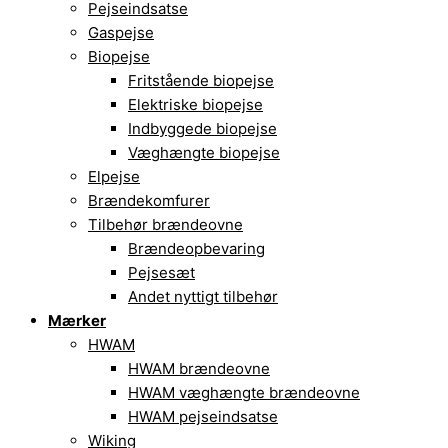
Pejseindsatse
Gaspejse
Biopejse
Fritstående biopejse
Elektriske biopejse
Indbyggede biopejse
Væghængte biopejse
Elpejse
Brændekomfurer
Tilbehør brændeovne
Brændeopbevaring
Pejsesæt
Andet nyttigt tilbehør
Mærker
HWAM
HWAM brændeovne
HWAM væghængte brændeovne
HWAM pejseindsatse
Wiking