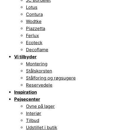
JC Bordelet
Lotus
Contura
Wodtke
Piazzetta
Ferlux
Ecoteck
Decoflame
Vi tilbyder
Montering
Stålskorsten
Stålforing og røgsugere
Reservedele
Inspiration
Pejsecenter
Ovne på lager
Interiør
Tilbud
Udstillet i butik