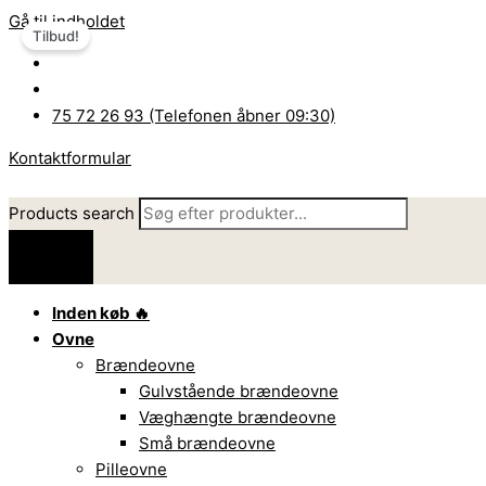
Gå til indholdet
Tilbud!
75 72 26 93 (Telefonen åbner 09:30)
Kontaktformular
Products search
Inden køb 🔥
Ovne
Brændeovne
Gulvstående brændeovne
Væghængte brændeovne
Små brændeovne
Pilleovne