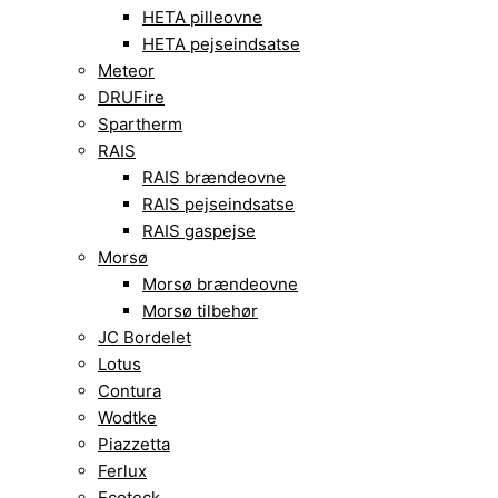
HETA pilleovne
HETA pejseindsatse
Meteor
DRUFire
Spartherm
RAIS
RAIS brændeovne
RAIS pejseindsatse
RAIS gaspejse
Morsø
Morsø brændeovne
Morsø tilbehør
JC Bordelet
Lotus
Contura
Wodtke
Piazzetta
Ferlux
Ecoteck