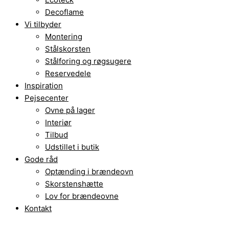
Decoflame
Vi tilbyder
Montering
Stålskorsten
Stålforing og røgsugere
Reservedele
Inspiration
Pejsecenter
Ovne på lager
Interiør
Tilbud
Udstillet i butik
Gode råd
Optænding i brændeovn
Skorstenshætte
Lov for brændeovne
Kontakt