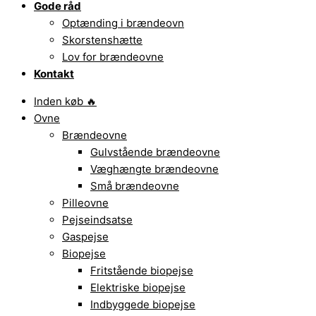
Gode råd
Optænding i brændeovn
Skorstenshætte
Lov for brændeovne
Kontakt
Inden køb 🔥
Ovne
Brændeovne
Gulvstående brændeovne
Væghængte brændeovne
Små brændeovne
Pilleovne
Pejseindsatse
Gaspejse
Biopejse
Fritstående biopejse
Elektriske biopejse
Indbyggede biopejse