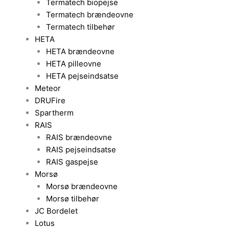
Termatech biopejse
Termatech brændeovne
Termatech tilbehør
HETA
HETA brændeovne
HETA pilleovne
HETA pejseindsatse
Meteor
DRUFire
Spartherm
RAIS
RAIS brændeovne
RAIS pejseindsatse
RAIS gaspejse
Morsø
Morsø brændeovne
Morsø tilbehør
JC Bordelet
Lotus