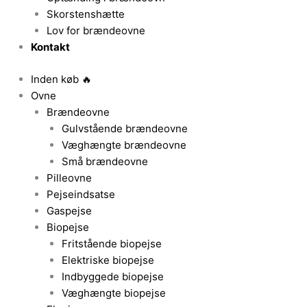
Skorstenshætte
Lov for brændeovne
Kontakt
Inden køb 🔥
Ovne
Brændeovne
Gulvstående brændeovne
Væghængte brændeovne
Små brændeovne
Pilleovne
Pejseindsatse
Gaspejse
Biopejse
Fritstående biopejse
Elektriske biopejse
Indbyggede biopejse
Væghængte biopejse