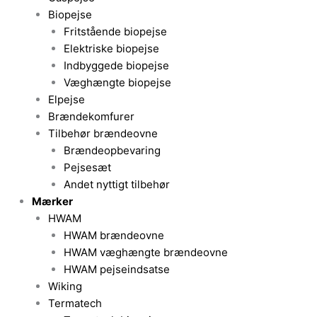
Biopejse
Fritstående biopejse
Elektriske biopejse
Indbyggede biopejse
Væghængte biopejse
Elpejse
Brændekomfurer
Tilbehør brændeovne
Brændeopbevaring
Pejsesæt
Andet nyttigt tilbehør
Mærker
HWAM
HWAM brændeovne
HWAM væghængte brændeovne
HWAM pejseindsatse
Wiking
Termatech