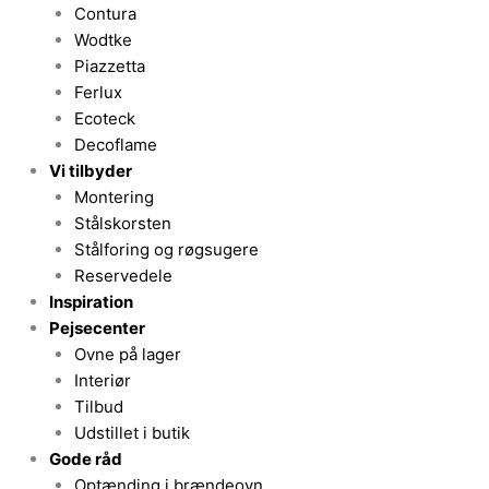
Contura
Wodtke
Piazzetta
Ferlux
Ecoteck
Decoflame
Vi tilbyder
Montering
Stålskorsten
Stålforing og røgsugere
Reservedele
Inspiration
Pejsecenter
Ovne på lager
Interiør
Tilbud
Udstillet i butik
Gode råd
Optænding i brændeovn