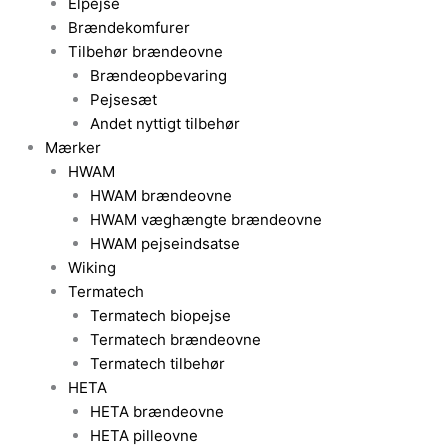
Elpejse
Brændekomfurer
Tilbehør brændeovne
Brændeopbevaring
Pejsesæt
Andet nyttigt tilbehør
Mærker
HWAM
HWAM brændeovne
HWAM væghængte brændeovne
HWAM pejseindsatse
Wiking
Termatech
Termatech biopejse
Termatech brændeovne
Termatech tilbehør
HETA
HETA brændeovne
HETA pilleovne