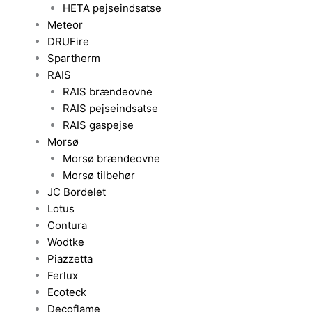
HETA pejseindsatse
Meteor
DRUFire
Spartherm
RAIS
RAIS brændeovne
RAIS pejseindsatse
RAIS gaspejse
Morsø
Morsø brændeovne
Morsø tilbehør
JC Bordelet
Lotus
Contura
Wodtke
Piazzetta
Ferlux
Ecoteck
Decoflame