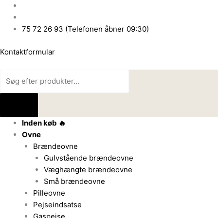
Gå
Products
Products
til
search
search
indholdet
75 72 26 93 (Telefonen åbner 09:30)
Kontaktformular
Inden køb 🔥
Ovne
Brændeovne
Gulvstående brændeovne
Væghængte brændeovne
Små brændeovne
Pilleovne
Pejseindsatse
Gaspejse