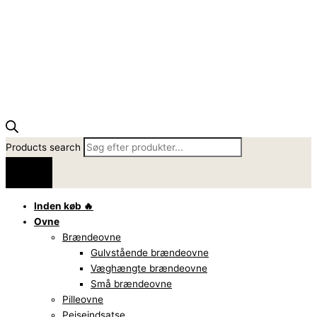
Products search
Inden køb 🔥
Ovne
Brændeovne
Gulvstående brændeovne
Væghængte brændeovne
Små brændeovne
Pilleovne
Pejseindsatse