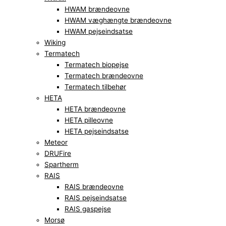
HWAM brændeovne
HWAM væghængte brændeovne
HWAM pejseindsatse
Wiking
Termatech
Termatech biopejse
Termatech brændeovne
Termatech tilbehør
HETA
HETA brændeovne
HETA pilleovne
HETA pejseindsatse
Meteor
DRUFire
Spartherm
RAIS
RAIS brændeovne
RAIS pejseindsatse
RAIS gaspejse
Morsø