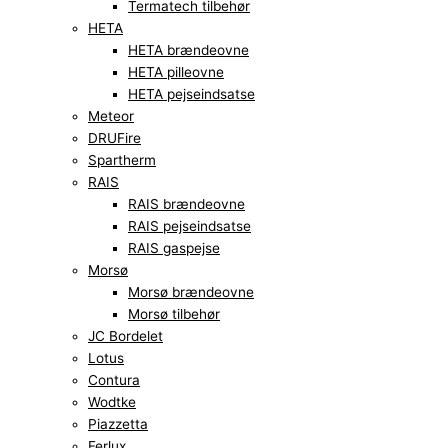
Termatech tilbehør
HETA
HETA brændeovne
HETA pilleovne
HETA pejseindsatse
Meteor
DRUFire
Spartherm
RAIS
RAIS brændeovne
RAIS pejseindsatse
RAIS gaspejse
Morsø
Morsø brændeovne
Morsø tilbehør
JC Bordelet
Lotus
Contura
Wodtke
Piazzetta
Ferlux