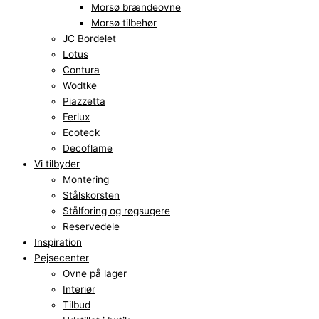
Morsø brændeovne
Morsø tilbehør
JC Bordelet
Lotus
Contura
Wodtke
Piazzetta
Ferlux
Ecoteck
Decoflame
Vi tilbyder
Montering
Stålskorsten
Stålforing og røgsugere
Reservedele
Inspiration
Pejsecenter
Ovne på lager
Interiør
Tilbud