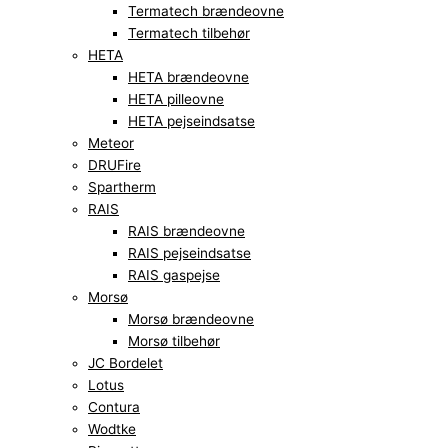
Termatech brændeovne
Termatech tilbehør
HETA
HETA brændeovne
HETA pilleovne
HETA pejseindsatse
Meteor
DRUFire
Spartherm
RAIS
RAIS brændeovne
RAIS pejseindsatse
RAIS gaspejse
Morsø
Morsø brændeovne
Morsø tilbehør
JC Bordelet
Lotus
Contura
Wodtke