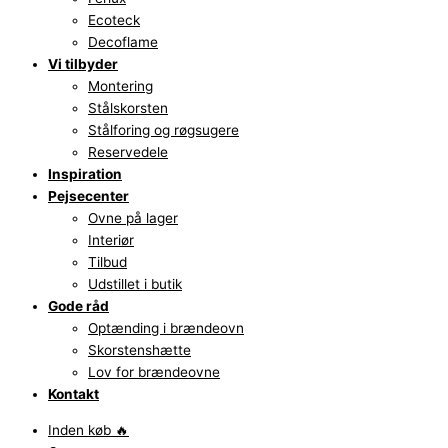
Ecoteck
Decoflame
Vi tilbyder
Montering
Stålskorsten
Stålforing og røgsugere
Reservedele
Inspiration
Pejsecenter
Ovne på lager
Interiør
Tilbud
Udstillet i butik
Gode råd
Optænding i brændeovn
Skorstenshætte
Lov for brændeovne
Kontakt
Inden køb 🔥