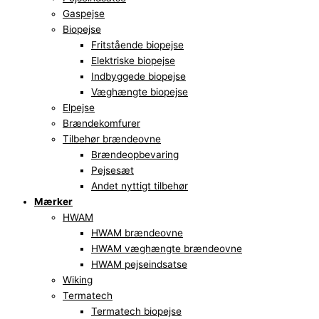
Gaspejse
Biopejse
Fritstående biopejse
Elektriske biopejse
Indbyggede biopejse
Væghængte biopejse
Elpejse
Brændekomfurer
Tilbehør brændeovne
Brændeopbevaring
Pejsesæt
Andet nyttigt tilbehør
Mærker
HWAM
HWAM brændeovne
HWAM væghængte brændeovne
HWAM pejseindsatse
Wiking
Termatech
Termatech biopejse