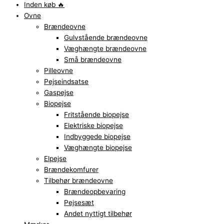
Inden køb 🔥
Ovne
Brændeovne
Gulvstående brændeovne
Væghængte brændeovne
Små brændeovne
Pilleovne
Pejseindsatse
Gaspejse
Biopejse
Fritstående biopejse
Elektriske biopejse
Indbyggede biopejse
Væghængte biopejse
Elpejse
Brændekomfurer
Tilbehør brændeovne
Brændeopbevaring
Pejsesæt
Andet nyttigt tilbehør