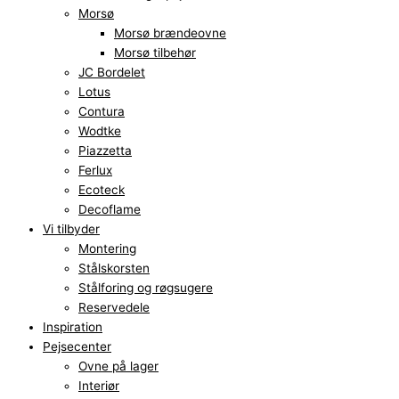
Morsø
Morsø brændeovne
Morsø tilbehør
JC Bordelet
Lotus
Contura
Wodtke
Piazzetta
Ferlux
Ecoteck
Decoflame
Vi tilbyder
Montering
Stålskorsten
Stålforing og røgsugere
Reservedele
Inspiration
Pejsecenter
Ovne på lager
Interiør