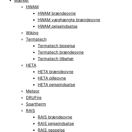
Mærker
HWAM
HWAM brændeovne
HWAM væghængte brændeovne
HWAM pejseindsatse
Wiking
Termatech
Termatech biopejse
Termatech brændeovne
Termatech tilbehør
HETA
HETA brændeovne
HETA pilleovne
HETA pejseindsatse
Meteor
DRUFire
Spartherm
RAIS
RAIS brændeovne
RAIS pejseindsatse
RAIS gaspejse