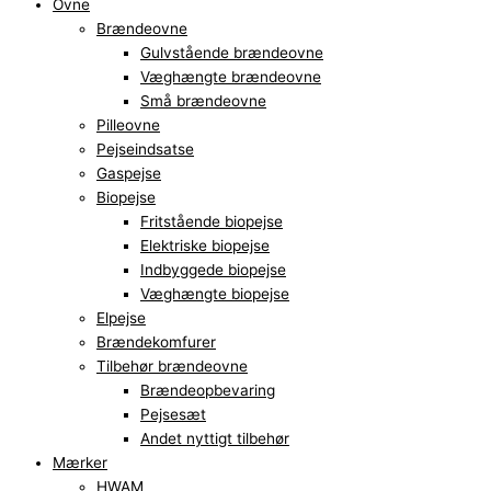
Ovne
Brændeovne
Gulvstående brændeovne
Væghængte brændeovne
Små brændeovne
Pilleovne
Pejseindsatse
Gaspejse
Biopejse
Fritstående biopejse
Elektriske biopejse
Indbyggede biopejse
Væghængte biopejse
Elpejse
Brændekomfurer
Tilbehør brændeovne
Brændeopbevaring
Pejsesæt
Andet nyttigt tilbehør
Mærker
HWAM