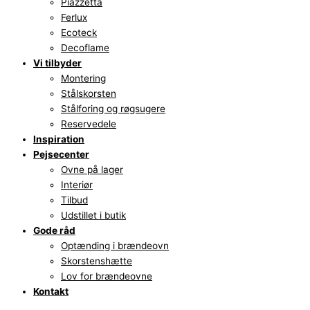
Piazzetta
Ferlux
Ecoteck
Decoflame
Vi tilbyder
Montering
Stålskorsten
Stålforing og røgsugere
Reservedele
Inspiration
Pejsecenter
Ovne på lager
Interiør
Tilbud
Udstillet i butik
Gode råd
Optænding i brændeovn
Skorstenshætte
Lov for brændeovne
Kontakt