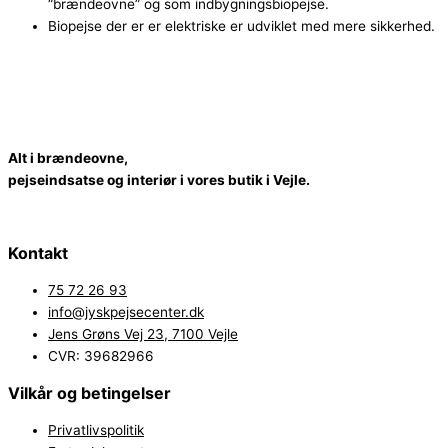
“brændeovne” og som indbygningsbiopejse.
Biopejse der er er elektriske er udviklet med mere sikkerhed.
A
l
t
i
b
r
æ
n
d
e
o
v
n
e
,
p
e
j
s
e
i
n
d
s
a
t
s
e
o
g
i
n
t
e
r
i
ø
r
i
v
o
r
e
s
b
u
t
i
k
i
V
e
jl
e.
Kontakt
75 72 26 93
info@jyskpejsecenter.dk
Jens Grøns Vej 23, 7100 Vejle
CVR: 39682966
Vilkår og betingelser
Privatlivspolitik