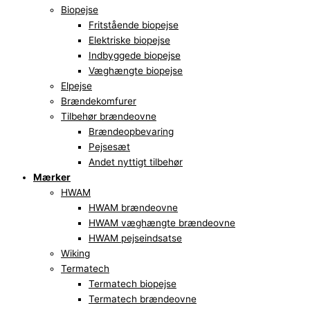
Biopejse
Fritstående biopejse
Elektriske biopejse
Indbyggede biopejse
Væghængte biopejse
Elpejse
Brændekomfurer
Tilbehør brændeovne
Brændeopbevaring
Pejsesæt
Andet nyttigt tilbehør
Mærker
HWAM
HWAM brændeovne
HWAM væghængte brændeovne
HWAM pejseindsatse
Wiking
Termatech
Termatech biopejse
Termatech brændeovne