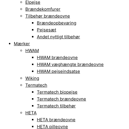
Elpejse
Brændekomfurer
Tilbehør brændeovne
Brændeopbevaring
Pejsesæt
Andet nyttigt tilbehør
Mærker
HWAM
HWAM brændeovne
HWAM væghængte brændeovne
HWAM pejseindsatse
Wiking
Termatech
Termatech biopejse
Termatech brændeovne
Termatech tilbehør
HETA
HETA brændeovne
HETA pilleovne