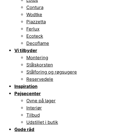
Lotus
Contura
Wodtke
Piazzetta
Ferlux
Ecoteck
Decoflame
Vi tilbyder
Montering
Stålskorsten
Stålforing og røgsugere
Reservedele
Inspiration
Pejsecenter
Ovne på lager
Interiør
Tilbud
Udstillet i butik
Gode råd