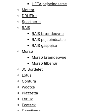
HETA pejseindsatse
Meteor
DRUFire
Spartherm
RAIS
RAIS brændeovne
RAIS pejseindsatse
RAIS gaspejse
Morsø
Morsø brændeovne
Morsø tilbehør
JC Bordelet
Lotus
Contura
Wodtke
Piazzetta
Ferlux
Ecoteck
Decoflame