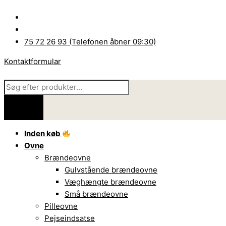
Gå
Products
Products
til
search
search
indholdet
75 72 26 93 (Telefonen åbner 09:30)
Kontaktformular
Inden køb
Ovne
Brændeovne
Gulvstående brændeovne
Væghængte brændeovne
Små brændeovne
Pilleovne
Pejseindsatse