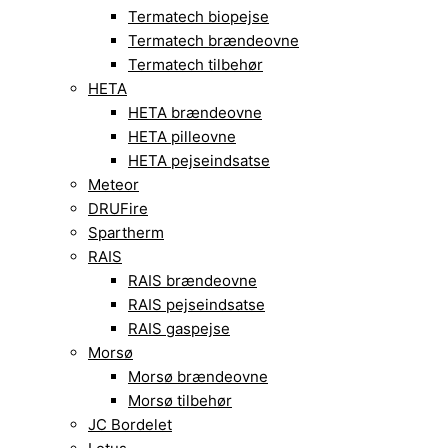
Termatech biopejse
Termatech brændeovne
Termatech tilbehør
HETA
HETA brændeovne
HETA pilleovne
HETA pejseindsatse
Meteor
DRUFire
Spartherm
RAIS
RAIS brændeovne
RAIS pejseindsatse
RAIS gaspejse
Morsø
Morsø brændeovne
Morsø tilbehør
JC Bordelet