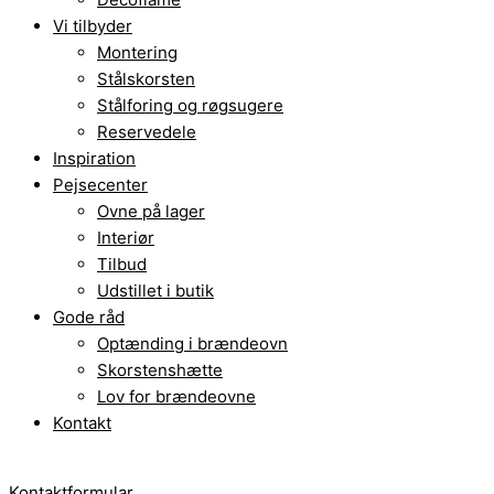
Vi tilbyder
Montering
Stålskorsten
Stålforing og røgsugere
Reservedele
Inspiration
Pejsecenter
Ovne på lager
Interiør
Tilbud
Udstillet i butik
Gode råd
Optænding i brændeovn
Skorstenshætte
Lov for brændeovne
Kontakt
Kontaktformular