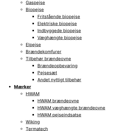
Gaspejse
Biopejse
Fritstående biopejse
Elektriske biopejse
Indbyggede biopejse
Væghængte biopejse
Elpejse
Brændekomfurer
Tilbehør brændeovne
Brændeopbevaring
Pejsesæt
Andet nyttigt tilbehør
Mærker
HWAM
HWAM brændeovne
HWAM væghængte brændeovne
HWAM pejseindsatse
Wiking
Termatech