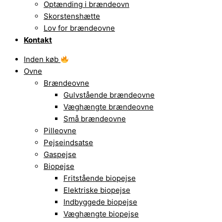
Optænding i brændeovn
Skorstenshætte
Lov for brændeovne
Kontakt
Inden køb
Ovne
Brændeovne
Gulvstående brændeovne
Væghængte brændeovne
Små brændeovne
Pilleovne
Pejseindsatse
Gaspejse
Biopejse
Fritstående biopejse
Elektriske biopejse
Indbyggede biopejse
Væghængte biopejse