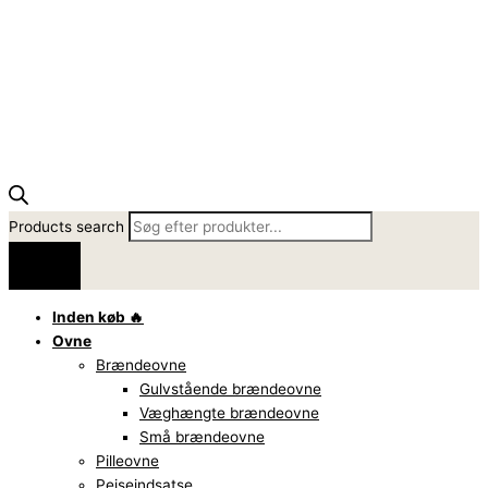
Products search
Inden køb 🔥
Ovne
Brændeovne
Gulvstående brændeovne
Væghængte brændeovne
Små brændeovne
Pilleovne
Pejseindsatse