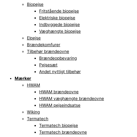
Biopejse
Fritstående biopejse
Elektriske biopejse
Indbyggede biopejse
Væghængte biopejse
Elpejse
Brændekomfurer
Tilbehør brændeovne
Brændeopbevaring
Pejsesæt
Andet nyttigt tilbehør
Mærker
HWAM
HWAM brændeovne
HWAM væghængte brændeovne
HWAM pejseindsatse
Wiking
Termatech
Termatech biopejse
Termatech brændeovne