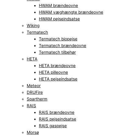
HWAM brændeovne
HWAM væghængte brændeovne
HWAM pejseindsatse
Wiking
Termatech
Termatech biopejse
Termatech brændeovne
Termatech tilbehør
HETA
HETA brændeovne
HETA pilleovne
HETA pejseindsatse
Meteor
DRUFire
Spartherm
RAIS
RAIS brændeovne
RAIS pejseindsatse
RAIS gaspejse
Morsø