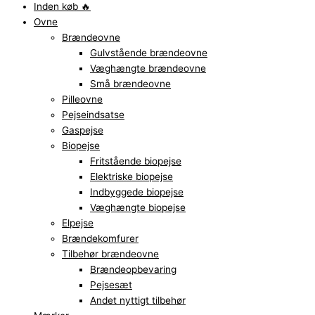
Inden køb 🔥
Ovne
Brændeovne
Gulvstående brændeovne
Væghængte brændeovne
Små brændeovne
Pilleovne
Pejseindsatse
Gaspejse
Biopejse
Fritstående biopejse
Elektriske biopejse
Indbyggede biopejse
Væghængte biopejse
Elpejse
Brændekomfurer
Tilbehør brændeovne
Brændeopbevaring
Pejsesæt
Andet nyttigt tilbehør