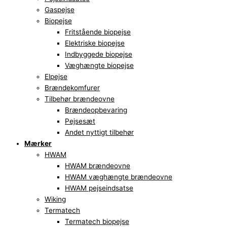
Gaspejse
Biopejse
Fritstående biopejse
Elektriske biopejse
Indbyggede biopejse
Væghængte biopejse
Elpejse
Brændekomfurer
Tilbehør brændeovne
Brændeopbevaring
Pejsesæt
Andet nyttigt tilbehør
Mærker
HWAM
HWAM brændeovne
HWAM væghængte brændeovne
HWAM pejseindsatse
Wiking
Termatech
Termatech biopejse