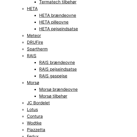
Termatech tilbehør
HETA
HETA brændeovne
HETA pilleovne
HETA pejseindsatse
Meteor
DRUFire
Spartherm
RAIS
RAIS brændeovne
RAIS pejseindsatse
RAIS gaspejse
Morsø
Morsø brændeovne
Morsø tilbehør
JC Bordelet
Lotus
Contura
Wodtke
Piazzetta
Ferlux