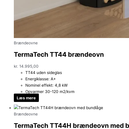
Brændeovne
TermaTech TT44 brændeovn
kr.
14.995,00
TT44 uden sideglas
Energiklasse: A+
Nominel effekt: 4,8 kW
Opvarmer 30-120 m2/kvm
Læs mere
Brændeovne
TermaTech TT44H brændeovn med b