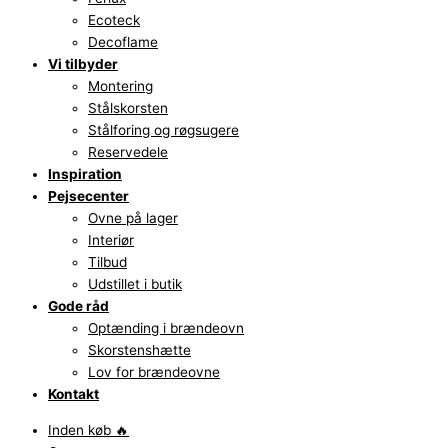
Ecoteck
Decoflame
Vi tilbyder
Montering
Stålskorsten
Stålforing og røgsugere
Reservedele
Inspiration
Pejsecenter
Ovne på lager
Interiør
Tilbud
Udstillet i butik
Gode råd
Optænding i brændeovn
Skorstenshætte
Lov for brændeovne
Kontakt
Inden køb 🔥