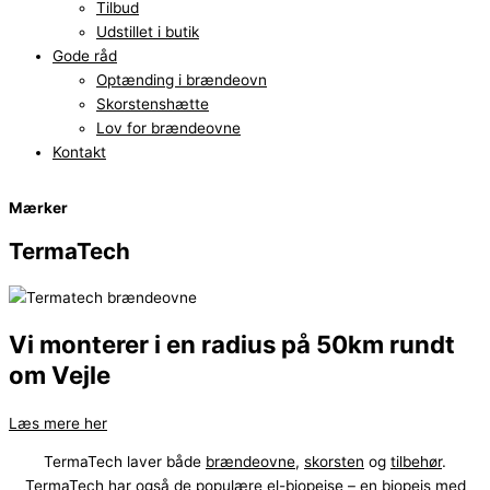
Tilbud
Udstillet i butik
Gode råd
Optænding i brændeovn
Skorstenshætte
Lov for brændeovne
Kontakt
Mærker
TermaTech
Vi monterer i en radius på 50km rundt
om Vejle
Læs mere her
TermaTech
laver både
brændeovne
,
skorsten
og
tilbehør
.
TermaTech har også de populære
el-biopejse
– en biopejs med