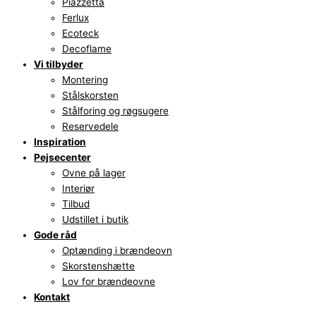
Piazzetta
Ferlux
Ecoteck
Decoflame
Vi tilbyder
Montering
Stålskorsten
Stålforing og røgsugere
Reservedele
Inspiration
Pejsecenter
Ovne på lager
Interiør
Tilbud
Udstillet i butik
Gode råd
Optænding i brændeovn
Skorstenshætte
Lov for brændeovne
Kontakt