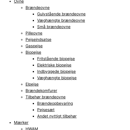
Ovne
Brændeovne
Gulvstående brændeovne
Væghængte brændeovne
Små brændeovne
Pilleovne
Pejseindsatse
Gaspejse
Biopejse
Fritstående biopejse
Elektriske biopejse
Indbyggede biopejse
Væghængte biopejse
Elpejse
Brændekomfurer
Tilbehør brændeovne
Brændeopbevaring
Pejsesæt
Andet nyttigt tilbehør
Mærker
HWAM