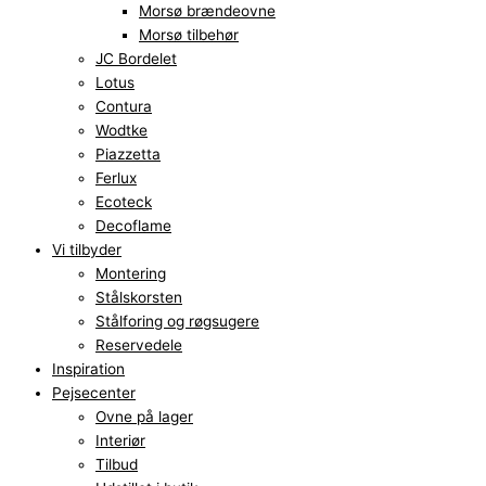
Morsø brændeovne
Morsø tilbehør
JC Bordelet
Lotus
Contura
Wodtke
Piazzetta
Ferlux
Ecoteck
Decoflame
Vi tilbyder
Montering
Stålskorsten
Stålforing og røgsugere
Reservedele
Inspiration
Pejsecenter
Ovne på lager
Interiør
Tilbud