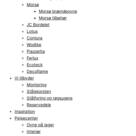
Morsø
Morsø brændeovne
Morsø tilbehør
JC Bordelet
Lotus
Contura
Wodtke
Piazzetta
Ferlux
Ecoteck
Decoflame
Vi tilbyder
Montering
Stålskorsten
Stålforing og røgsugere
Reservedele
Inspiration
Pejsecenter
Ovne på lager
Interiør