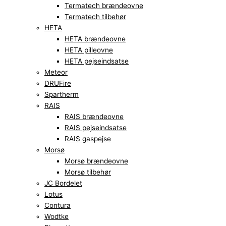
Termatech brændeovne
Termatech tilbehør
HETA
HETA brændeovne
HETA pilleovne
HETA pejseindsatse
Meteor
DRUFire
Spartherm
RAIS
RAIS brændeovne
RAIS pejseindsatse
RAIS gaspejse
Morsø
Morsø brændeovne
Morsø tilbehør
JC Bordelet
Lotus
Contura
Wodtke