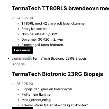
TermaTech TT80RLS brændeovn med
kr.
24.995,00
TT80RL med 42 cm bredt brændkammer.
Energiklasse: A+
Nominel effekt: 5,5 kW
Opvarmer 30-120 m2/kvm
Findes også uden fedtsten.
Læs mere
Udstillet i butik
Biopejse
TermaTech Biotronic 23RG Biopejs
kr.
26.995,00
Biopejs der ligner en brændeovn
Flotte høje flammer
Med fjernbetjening
Kræver strøm fra en almindelig stikkontakt