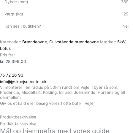
Dybde (mm)
389
Vægt (kg)
129
Kan ses i butikken?
Nej
Kategorier:
Brændeovne
,
Gulvstående brændeovne
Mærker:
5kW
,
Lotus
Pris fra:
kr.
28.399,00
75 72 26 93
info@jyskpejsecenter.dk
Vi monterer i en radius på 50km rundt om Vejle, i byer så som:
Fredericia, Middelfart, Kolding, Billund, Juelsminde, Horsens og alt
derimellem
Giv os et kald eller besøg vores flotte butik i Vejle
Produktbeskrivelse
Produktbeskrivelse
Mål op hjemmefra med vores guide