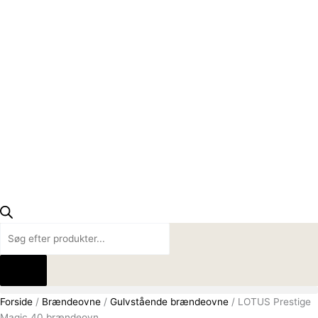
Forside
/
Brændeovne
/
Gulvstående brændeovne
/ LOTUS Prestige
Magic 40 brændeovn