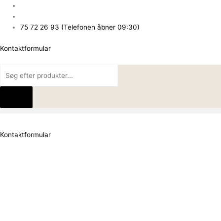
Gå
Products
Products
til
search
search
indholdet
75 72 26 93 (Telefonen åbner 09:30)
Kontaktformular
Kontaktformular