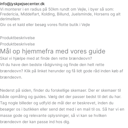
info@jyskpejsecenter.dk
Vi monterer i en radius på 50km rundt om Vejle, i byer så som:
Fredericia, Middelfart, Kolding, Billund, Juelsminde, Horsens og alt
derimellem
Giv os et kald eller besøg vores flotte butik i Vejle
Produktbeskrivelse
Produktbeskrivelse
Mål op hjemmefra med vores guide
Skal vi hjælpe med at finde den rette brændeovn?
Vil du have den bedste rådgivning og finde den helt rette
brændeovn? Klik på linket herunder og få lidt gode råd inden køb af
brændeovn.
Nederst på siden, finder du forskellige skemaer. Der er skemaer til
både opmåling og guides. Vælg det der passer bedst til det du har.
Tag nogle billeder og udfyld de mål der er beskrevet, inden du
besøger os i butikken eller send det med i en mail til os. Så har vi en
masse gode og relevante oplysninger, så vi kan se hvilken
brændeovn der kan passe ind hos dig.