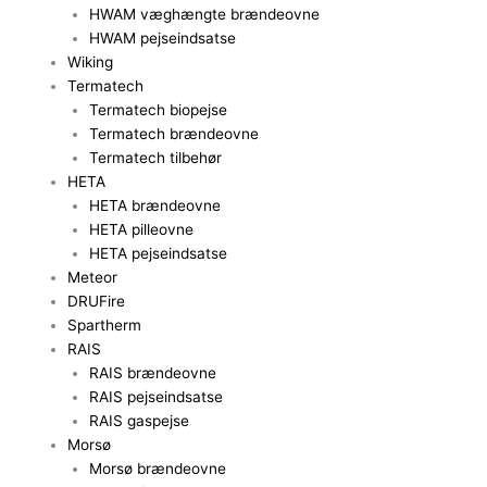
HWAM væghængte brændeovne
HWAM pejseindsatse
Wiking
Termatech
Termatech biopejse
Termatech brændeovne
Termatech tilbehør
HETA
HETA brændeovne
HETA pilleovne
HETA pejseindsatse
Meteor
DRUFire
Spartherm
RAIS
RAIS brændeovne
RAIS pejseindsatse
RAIS gaspejse
Morsø
Morsø brændeovne