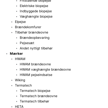
Fritstående biopejse
Elektriske biopejse
Indbyggede biopejse
Væghængte biopejse
Elpejse
Brændekomfurer
Tilbehør brændeovne
Brændeopbevaring
Pejsesæt
Andet nyttigt tilbehør
Mærker
HWAM
HWAM brændeovne
HWAM væghængte brændeovne
HWAM pejseindsatse
Wiking
Termatech
Termatech biopejse
Termatech brændeovne
Termatech tilbehør
HETA