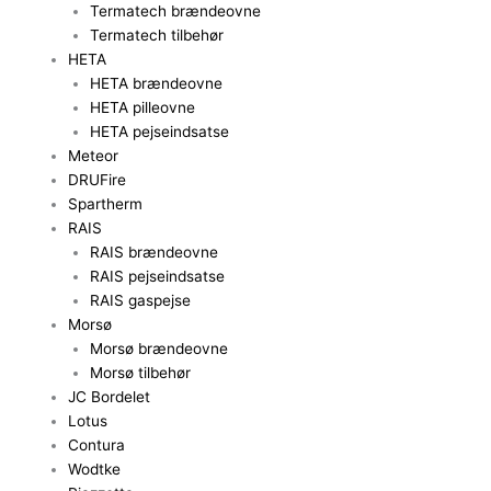
Termatech brændeovne
Termatech tilbehør
HETA
HETA brændeovne
HETA pilleovne
HETA pejseindsatse
Meteor
DRUFire
Spartherm
RAIS
RAIS brændeovne
RAIS pejseindsatse
RAIS gaspejse
Morsø
Morsø brændeovne
Morsø tilbehør
JC Bordelet
Lotus
Contura
Wodtke