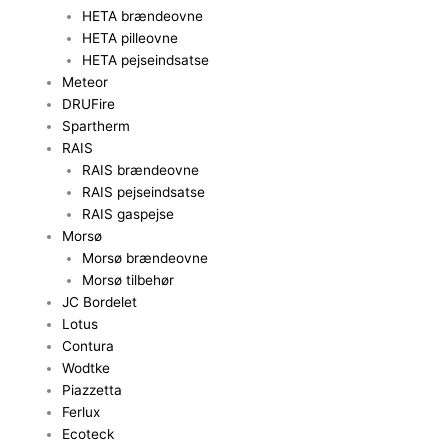
HETA brændeovne
HETA pilleovne
HETA pejseindsatse
Meteor
DRUFire
Spartherm
RAIS
RAIS brændeovne
RAIS pejseindsatse
RAIS gaspejse
Morsø
Morsø brændeovne
Morsø tilbehør
JC Bordelet
Lotus
Contura
Wodtke
Piazzetta
Ferlux
Ecoteck