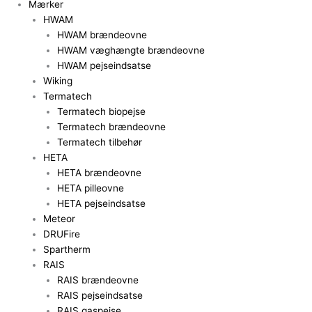
Mærker
HWAM
HWAM brændeovne
HWAM væghængte brændeovne
HWAM pejseindsatse
Wiking
Termatech
Termatech biopejse
Termatech brændeovne
Termatech tilbehør
HETA
HETA brændeovne
HETA pilleovne
HETA pejseindsatse
Meteor
DRUFire
Spartherm
RAIS
RAIS brændeovne
RAIS pejseindsatse
RAIS gaspejse