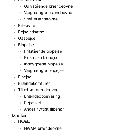
Gulvstående brændeovne
Væghængte brændeovne
Små brændeovne
Pilleovne
Pejseindsatse
Gaspejse
Biopejse
Fritstående biopejse
Elektriske biopejse
Indbyggede biopejse
Væghængte biopejse
Elpejse
Brændekomfurer
Tilbehør brændeovne
Brændeopbevaring
Pejsesæt
Andet nyttigt tilbehør
Mærker
HWAM
HWAM brændeovne