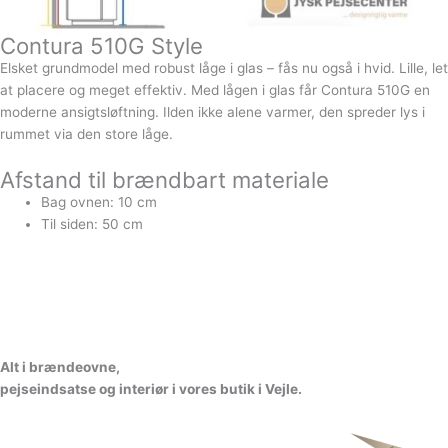
Contura 510G Style
Elsket grundmodel med robust låge i glas – fås nu også i hvid. Lille, let
at placere og meget effektiv. Med lågen i glas får Contura 510G en
moderne ansigtsløftning. Ilden ikke alene varmer, den spreder lys i
rummet via den store låge.
Afstand til brændbart materiale
Bag ovnen: 10 cm
Til siden: 50 cm
A
l
t
i
b
r
æ
n
d
e
o
v
n
e
,
p
e
j
s
e
i
n
d
s
a
t
s
e
o
g
i
n
t
e
r
i
ø
r
i
v
o
r
e
s
b
u
t
i
k
i
V
e
jl
e.