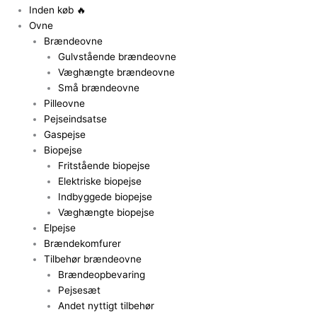
Inden køb 🔥
Ovne
Brændeovne
Gulvstående brændeovne
Væghængte brændeovne
Små brændeovne
Pilleovne
Pejseindsatse
Gaspejse
Biopejse
Fritstående biopejse
Elektriske biopejse
Indbyggede biopejse
Væghængte biopejse
Elpejse
Brændekomfurer
Tilbehør brændeovne
Brændeopbevaring
Pejsesæt
Andet nyttigt tilbehør