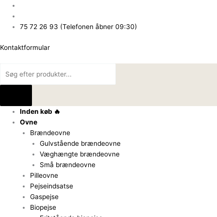
Gå
Products
Products
til
search
search
indholdet
75 72 26 93 (Telefonen åbner 09:30)
Kontaktformular
Inden køb 🔥
Ovne
Brændeovne
Gulvstående brændeovne
Væghængte brændeovne
Små brændeovne
Pilleovne
Pejseindsatse
Gaspejse
Biopejse