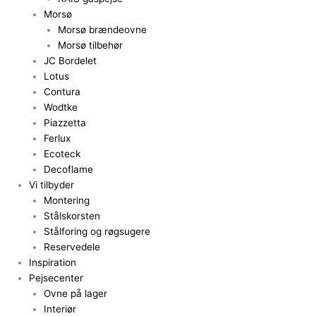
Morsø
Morsø brændeovne
Morsø tilbehør
JC Bordelet
Lotus
Contura
Wodtke
Piazzetta
Ferlux
Ecoteck
Decoflame
Vi tilbyder
Montering
Stålskorsten
Stålforing og røgsugere
Reservedele
Inspiration
Pejsecenter
Ovne på lager
Interiør