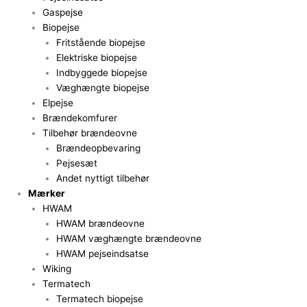
Gaspejse
Biopejse
Fritstående biopejse
Elektriske biopejse
Indbyggede biopejse
Væghængte biopejse
Elpejse
Brændekomfurer
Tilbehør brændeovne
Brændeopbevaring
Pejsesæt
Andet nyttigt tilbehør
Mærker
HWAM
HWAM brændeovne
HWAM væghængte brændeovne
HWAM pejseindsatse
Wiking
Termatech
Termatech biopejse