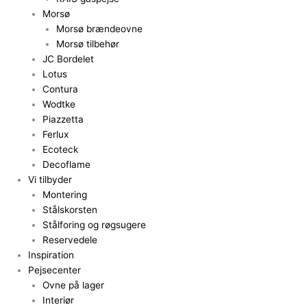
Morsø
Morsø brændeovne
Morsø tilbehør
JC Bordelet
Lotus
Contura
Wodtke
Piazzetta
Ferlux
Ecoteck
Decoflame
Vi tilbyder
Montering
Stålskorsten
Stålforing og røgsugere
Reservedele
Inspiration
Pejsecenter
Ovne på lager
Interiør