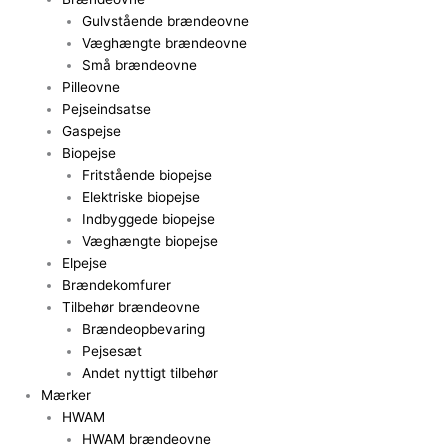
Gulvstående brændeovne
Væghængte brændeovne
Små brændeovne
Pilleovne
Pejseindsatse
Gaspejse
Biopejse
Fritstående biopejse
Elektriske biopejse
Indbyggede biopejse
Væghængte biopejse
Elpejse
Brændekomfurer
Tilbehør brændeovne
Brændeopbevaring
Pejsesæt
Andet nyttigt tilbehør
Mærker
HWAM
HWAM brændeovne