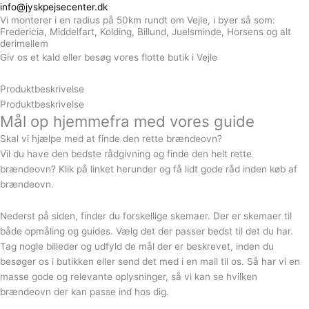
info@jyskpejsecenter.dk
Vi monterer i en radius på 50km rundt om Vejle, i byer så som:
Fredericia, Middelfart, Kolding, Billund, Juelsminde, Horsens og alt
derimellem
Giv os et kald eller besøg vores flotte butik i Vejle
Produktbeskrivelse
Produktbeskrivelse
Mål op hjemmefra med vores guide
Skal vi hjælpe med at finde den rette brændeovn?
Vil du have den bedste rådgivning og finde den helt rette
brændeovn? Klik på linket herunder og få lidt gode råd inden køb af
brændeovn.
Nederst på siden, finder du forskellige skemaer. Der er skemaer til
både opmåling og guides. Vælg det der passer bedst til det du har.
Tag nogle billeder og udfyld de mål der er beskrevet, inden du
besøger os i butikken eller send det med i en mail til os. Så har vi en
masse gode og relevante oplysninger, så vi kan se hvilken
brændeovn der kan passe ind hos dig.