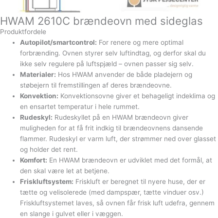
HWAM 2610C brændeovn med sideglas
Produktfordele
Autopilot/smartcontrol:
For renere og mere optimal
forbrænding. Ovnen styrer selv luftindtag, og derfor skal du
ikke selv regulere på luftspjæld – ovnen passer sig selv.
Materialer:
Hos HWAM anvender de både pladejern og
støbejern til fremstillingen af deres brændeovne.
Konvektion:
Konvektionsovne giver et behageligt indeklima og
en ensartet temperatur i hele rummet.
Rudeskyl:
Rudeskyllet på en HWAM brændeovn giver
muligheden for at få frit indkig til brændeovnens dansende
flammer. Rudeskyl er varm luft, der strømmer ned over glasset
og holder det rent.
Komfort:
En HWAM brændeovn er udviklet med det formål, at
den skal være let at betjene.
Friskluftsystem:
Friskluft er beregnet til nyere huse, der er
tætte og velisolerede (med dampspær, tætte vinduer osv.)
Friskluftsystemet laves, så ovnen får frisk luft udefra, gennem
en slange i gulvet eller i væggen.