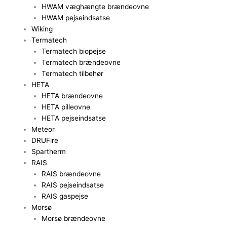
HWAM væghængte brændeovne
HWAM pejseindsatse
Wiking
Termatech
Termatech biopejse
Termatech brændeovne
Termatech tilbehør
HETA
HETA brændeovne
HETA pilleovne
HETA pejseindsatse
Meteor
DRUFire
Spartherm
RAIS
RAIS brændeovne
RAIS pejseindsatse
RAIS gaspejse
Morsø
Morsø brændeovne