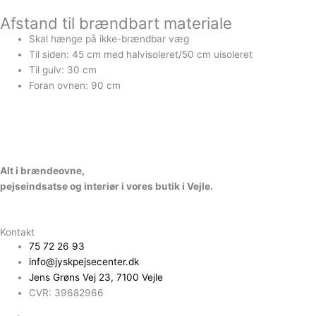
Afstand til brændbart materiale
Skal hænge på ikke-brændbar væg
Til siden: 45 cm med halvisoleret/50 cm uisoleret
Til gulv: 30 cm
Foran ovnen: 90 cm
A
l
t
i
b
r
æ
n
d
e
o
v
n
e
,
p
e
j
s
e
i
n
d
s
a
t
s
e
o
g
i
n
t
e
r
i
ø
r
i
v
o
r
e
s
b
u
t
i
k
i
V
e
jl
e.
Kontakt
75 72 26 93
info@jyskpejsecenter.dk
Jens Grøns Vej 23, 7100 Vejle
CVR: 39682966