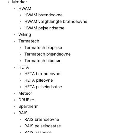
Mærker
HWAM
HWAM brændeovne
HWAM væghængte brændeovne
HWAM pejseindsatse
Wiking
Termatech
Termatech biopejse
Termatech brændeovne
Termatech tilbehør
HETA
HETA brændeovne
HETA pilleovne
HETA pejseindsatse
Meteor
DRUFire
Spartherm
RAIS
RAIS brændeovne
RAIS pejseindsatse
RAIS gaspejse