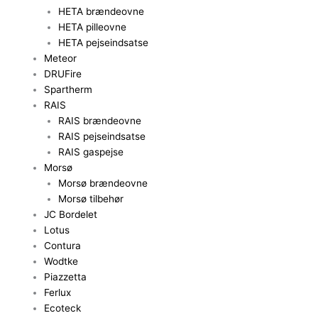
HETA brændeovne
HETA pilleovne
HETA pejseindsatse
Meteor
DRUFire
Spartherm
RAIS
RAIS brændeovne
RAIS pejseindsatse
RAIS gaspejse
Morsø
Morsø brændeovne
Morsø tilbehør
JC Bordelet
Lotus
Contura
Wodtke
Piazzetta
Ferlux
Ecoteck