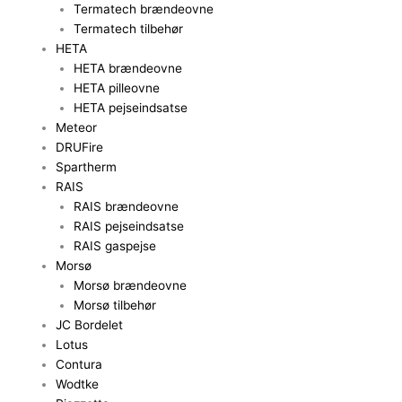
Termatech brændeovne
Termatech tilbehør
HETA
HETA brændeovne
HETA pilleovne
HETA pejseindsatse
Meteor
DRUFire
Spartherm
RAIS
RAIS brændeovne
RAIS pejseindsatse
RAIS gaspejse
Morsø
Morsø brændeovne
Morsø tilbehør
JC Bordelet
Lotus
Contura
Wodtke