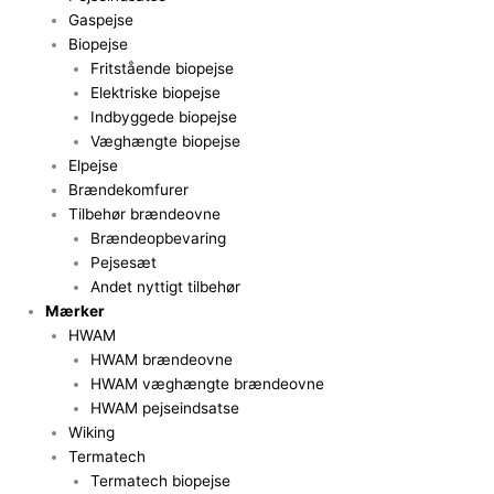
Gaspejse
Biopejse
Fritstående biopejse
Elektriske biopejse
Indbyggede biopejse
Væghængte biopejse
Elpejse
Brændekomfurer
Tilbehør brændeovne
Brændeopbevaring
Pejsesæt
Andet nyttigt tilbehør
Mærker
HWAM
HWAM brændeovne
HWAM væghængte brændeovne
HWAM pejseindsatse
Wiking
Termatech
Termatech biopejse