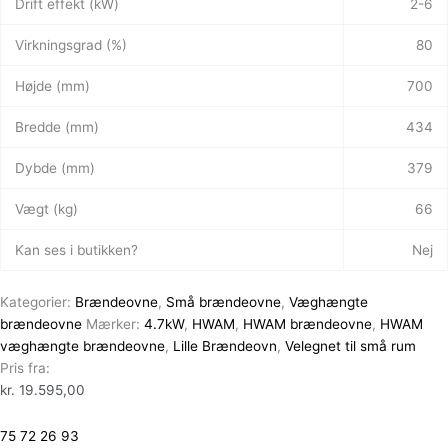
Drift effekt (kW)
2-6
Virkningsgrad (%)
80
Højde (mm)
700
Bredde (mm)
434
Dybde (mm)
379
Vægt (kg)
66
Kan ses i butikken?
Nej
Kategorier:
Brændeovne
,
Små brændeovne
,
Væghængte
brændeovne
Mærker:
4.7kW
,
HWAM
,
HWAM brændeovne
,
HWAM
væghængte brændeovne
,
Lille Brændeovn
,
Velegnet til små rum
Pris fra:
kr.
19.595,00
75 72 26 93