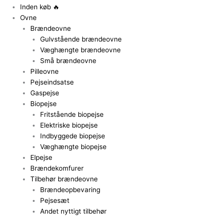
Inden køb 🔥
Ovne
Brændeovne
Gulvstående brændeovne
Væghængte brændeovne
Små brændeovne
Pilleovne
Pejseindsatse
Gaspejse
Biopejse
Fritstående biopejse
Elektriske biopejse
Indbyggede biopejse
Væghængte biopejse
Elpejse
Brændekomfurer
Tilbehør brændeovne
Brændeopbevaring
Pejsesæt
Andet nyttigt tilbehør