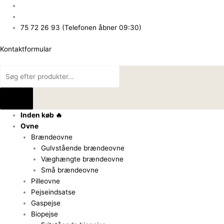
Gå
Products
Products
til
search
search
indholdet
75 72 26 93 (Telefonen åbner 09:30)
Kontaktformular
Inden køb 🔥
Ovne
Brændeovne
Gulvstående brændeovne
Væghængte brændeovne
Små brændeovne
Pilleovne
Pejseindsatse
Gaspejse
Biopejse