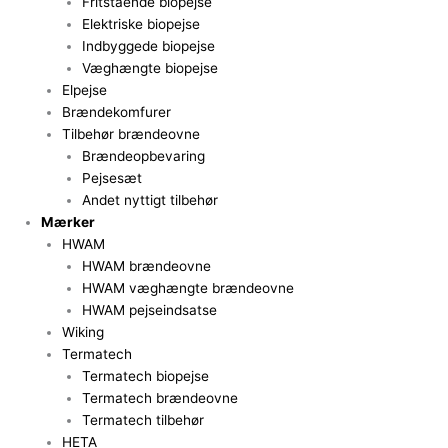
Fritstående biopejse
Elektriske biopejse
Indbyggede biopejse
Væghængte biopejse
Elpejse
Brændekomfurer
Tilbehør brændeovne
Brændeopbevaring
Pejsesæt
Andet nyttigt tilbehør
Mærker
HWAM
HWAM brændeovne
HWAM væghængte brændeovne
HWAM pejseindsatse
Wiking
Termatech
Termatech biopejse
Termatech brændeovne
Termatech tilbehør
HETA