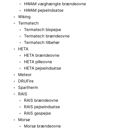
HWAM væghængte brændeovne
HWAM pejseindsatse
Wiking
Termatech
Termatech biopejse
Termatech brændeovne
Termatech tilbehør
HETA
HETA brændeovne
HETA pilleovne
HETA pejseindsatse
Meteor
DRUFire
Spartherm
RAIS
RAIS brændeovne
RAIS pejseindsatse
RAIS gaspejse
Morsø
Morsø brændeovne