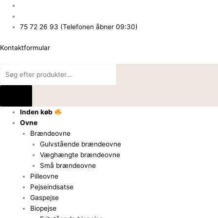
Gå
Products
Products
til
search
search
indholdet
75 72 26 93 (Telefonen åbner 09:30)
Kontaktformular
Inden køb
Ovne
Brændeovne
Gulvstående brændeovne
Væghængte brændeovne
Små brændeovne
Pilleovne
Pejseindsatse
Gaspejse
Biopejse