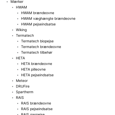
Mærker
HWAM
HWAM brændeovne
HWAM væghængte brændeovne
HWAM pejseindsatse
Wiking
Termatech
Termatech biopejse
Termatech brændeovne
Termatech tilbehør
HETA
HETA brændeovne
HETA pilleovne
HETA pejseindsatse
Meteor
DRUFire
Spartherm
RAIS
RAIS brændeovne
RAIS pejseindsatse
RAIS gaspejse