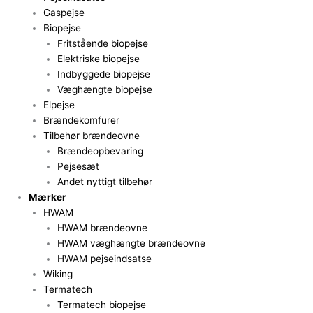
Gaspejse
Biopejse
Fritstående biopejse
Elektriske biopejse
Indbyggede biopejse
Væghængte biopejse
Elpejse
Brændekomfurer
Tilbehør brændeovne
Brændeopbevaring
Pejsesæt
Andet nyttigt tilbehør
Mærker
HWAM
HWAM brændeovne
HWAM væghængte brændeovne
HWAM pejseindsatse
Wiking
Termatech
Termatech biopejse