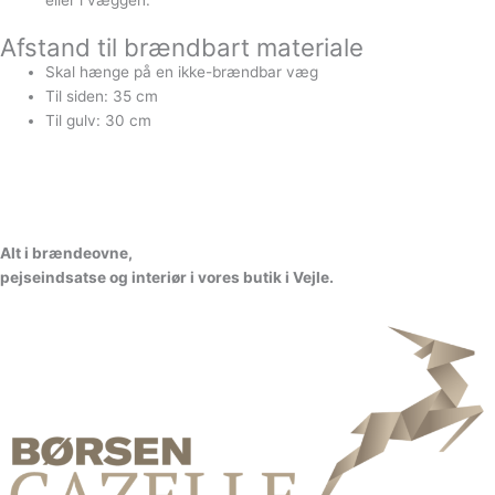
eller i væggen.
Afstand til brændbart materiale
Skal hænge på en ikke-brændbar væg
Til siden: 35 cm
Til gulv: 30 cm
A
l
t
i
b
r
æ
n
d
e
o
v
n
e
,
p
e
j
s
e
i
n
d
s
a
t
s
e
o
g
i
n
t
e
r
i
ø
r
i
v
o
r
e
s
b
u
t
i
k
i
V
e
jl
e.