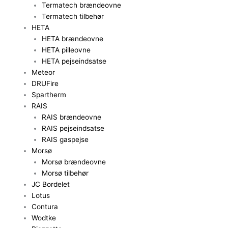
Termatech brændeovne
Termatech tilbehør
HETA
HETA brændeovne
HETA pilleovne
HETA pejseindsatse
Meteor
DRUFire
Spartherm
RAIS
RAIS brændeovne
RAIS pejseindsatse
RAIS gaspejse
Morsø
Morsø brændeovne
Morsø tilbehør
JC Bordelet
Lotus
Contura
Wodtke