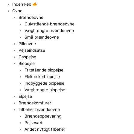
Inden køb
Ovne
Brændeovne
Gulvstående brændeovne
Væghængte brændeovne
Små brændeovne
Pilleovne
Pejseindsatse
Gaspejse
Biopejse
Fritstående biopejse
Elektriske biopejse
Indbyggede biopejse
Væghængte biopejse
Elpejse
Brændekomfurer
Tilbehør brændeovne
Brændeopbevaring
Pejsesæt
Andet nyttigt tilbehør