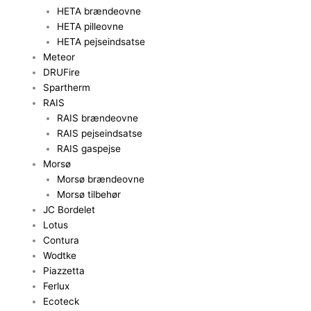
HETA brændeovne
HETA pilleovne
HETA pejseindsatse
Meteor
DRUFire
Spartherm
RAIS
RAIS brændeovne
RAIS pejseindsatse
RAIS gaspejse
Morsø
Morsø brændeovne
Morsø tilbehør
JC Bordelet
Lotus
Contura
Wodtke
Piazzetta
Ferlux
Ecoteck