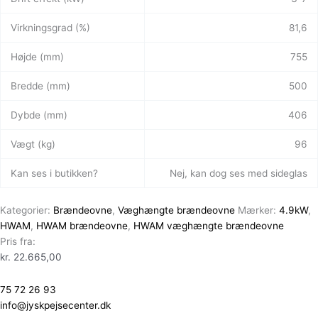
Virkningsgrad (%)
81,6
Højde (mm)
755
Bredde (mm)
500
Dybde (mm)
406
Vægt (kg)
96
Kan ses i butikken?
Nej, kan dog ses med sideglas
Kategorier:
Brændeovne
,
Væghængte brændeovne
Mærker:
4.9kW
,
HWAM
,
HWAM brændeovne
,
HWAM væghængte brændeovne
Pris fra:
kr.
22.665,00
75 72 26 93
info@jyskpejsecenter.dk