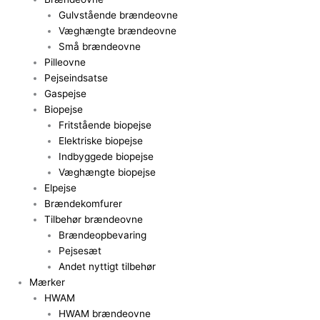
Gulvstående brændeovne
Væghængte brændeovne
Små brændeovne
Pilleovne
Pejseindsatse
Gaspejse
Biopejse
Fritstående biopejse
Elektriske biopejse
Indbyggede biopejse
Væghængte biopejse
Elpejse
Brændekomfurer
Tilbehør brændeovne
Brændeopbevaring
Pejsesæt
Andet nyttigt tilbehør
Mærker
HWAM
HWAM brændeovne