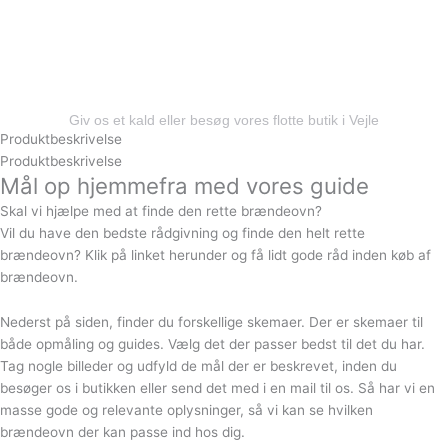
Vi monterer i en radius på 50km rundt om Vejle, i
byer så som:
Fredericia, Middelfart, Kolding, Billund,
Juelsminde, Horsens og alt derimellem
Giv os et kald eller besøg vores flotte butik i Vejle
Produktbeskrivelse
Produktbeskrivelse
Mål op hjemmefra med vores guide
Skal vi hjælpe med at finde den rette brændeovn?
Vil du have den bedste rådgivning og finde den helt rette
brændeovn? Klik på linket herunder og få lidt gode råd inden køb af
brændeovn.
Nederst på siden, finder du forskellige skemaer. Der er skemaer til
både opmåling og guides. Vælg det der passer bedst til det du har.
Tag nogle billeder og udfyld de mål der er beskrevet, inden du
besøger os i butikken eller send det med i en mail til os. Så har vi en
masse gode og relevante oplysninger, så vi kan se hvilken
brændeovn der kan passe ind hos dig.