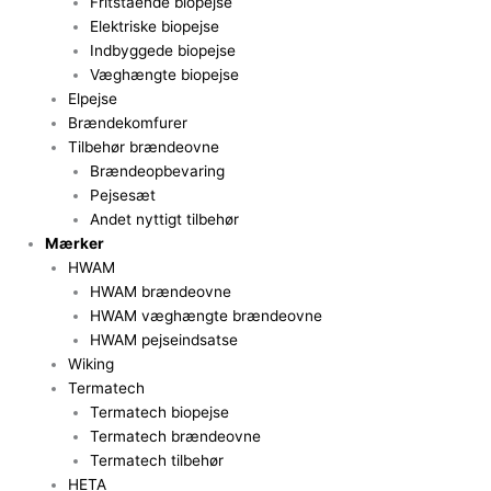
Fritstående biopejse
Elektriske biopejse
Indbyggede biopejse
Væghængte biopejse
Elpejse
Brændekomfurer
Tilbehør brændeovne
Brændeopbevaring
Pejsesæt
Andet nyttigt tilbehør
Mærker
HWAM
HWAM brændeovne
HWAM væghængte brændeovne
HWAM pejseindsatse
Wiking
Termatech
Termatech biopejse
Termatech brændeovne
Termatech tilbehør
HETA