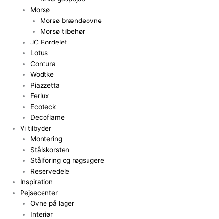
Morsø
Morsø brændeovne
Morsø tilbehør
JC Bordelet
Lotus
Contura
Wodtke
Piazzetta
Ferlux
Ecoteck
Decoflame
Vi tilbyder
Montering
Stålskorsten
Stålforing og røgsugere
Reservedele
Inspiration
Pejsecenter
Ovne på lager
Interiør