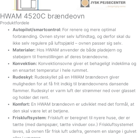
HWAM 4520C brændeovn
Produktfordele
Autopilot/smartcontrol:
For renere og mere optimal
forbrænding. Ovnen styrer selv luftindtag, og derfor skal du
ikke selv regulere på luftspjæld – ovnen passer sig selv.
Materialer:
Hos HWAM anvender de både pladejern og
støbejern til fremstillingen af deres brændeovne.
Konvektion:
Konvektionsovne giver et behageligt indeklima og
en ensartet temperatur i hele rummet.
Rudeskyl:
Rudeskyllet på en HWAM brændeovn giver
muligheden for at få frit indkig til brændeovnens dansende
flammer. Rudeskyl er varm luft der strømmer ned over glasset
og holder det rent.
Komfort:
En HWAM brændeovn er udviklet med det formål, at
den skal være let at betjene.
Friskluftsystem:
Friskluft er beregnet til nyere huse, der er
tætte (med dampspær, tætte vinduer osv.) Friskluftsystemet
laves, så ovnen får frisk luft udefra, gennem en slange i gulvet