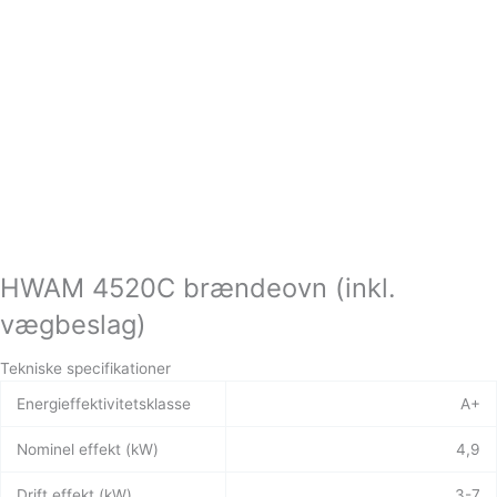
HWAM 4520C brændeovn (inkl.
vægbeslag)
Tekniske specifikationer
Energieffektivitetsklasse
A+
Nominel effekt (kW)
4,9
Drift effekt (kW)
3-7