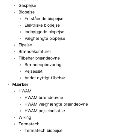
Gaspejse
Biopejse
Fritstående biopejse
Elektriske biopejse
Indbyggede biopejse
Væghængte biopejse
Elpejse
Brændekomfurer
Tilbehør brændeovne
Brændeopbevaring
Pejsesæt
Andet nyttigt tilbehør
Mærker
HWAM
HWAM brændeovne
HWAM væghængte brændeovne
HWAM pejseindsatse
Wiking
Termatech
Termatech biopejse