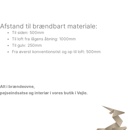
Afstand til brændbart materiale:
Til siden: 500mm
Til loft fra lågens åbning: 1000mm
Til gulv: 250mm
Fra øverst konventionsrist og op til loft: 500mm
A
l
t
i
b
r
æ
n
d
e
o
v
n
e
,
p
e
j
s
e
i
n
d
s
a
t
s
e
o
g
i
n
t
e
r
i
ø
r
i
v
o
r
e
s
b
u
t
i
k
i
V
e
jl
e.