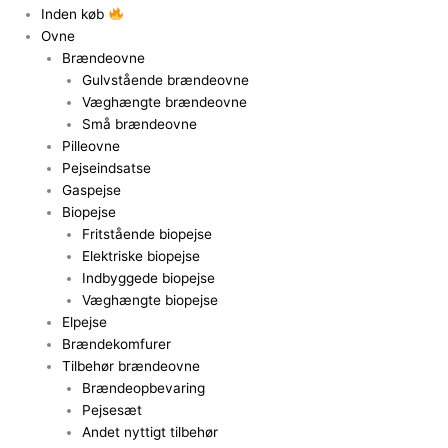
Inden køb
Ovne
Brændeovne
Gulvstående brændeovne
Væghængte brændeovne
Små brændeovne
Pilleovne
Pejseindsatse
Gaspejse
Biopejse
Fritstående biopejse
Elektriske biopejse
Indbyggede biopejse
Væghængte biopejse
Elpejse
Brændekomfurer
Tilbehør brændeovne
Brændeopbevaring
Pejsesæt
Andet nyttigt tilbehør