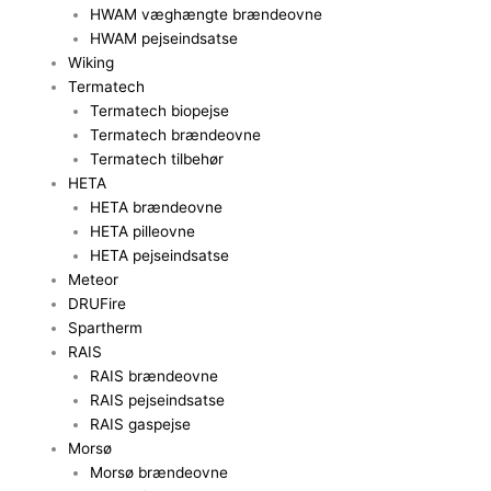
HWAM væghængte brændeovne
HWAM pejseindsatse
Wiking
Termatech
Termatech biopejse
Termatech brændeovne
Termatech tilbehør
HETA
HETA brændeovne
HETA pilleovne
HETA pejseindsatse
Meteor
DRUFire
Spartherm
RAIS
RAIS brændeovne
RAIS pejseindsatse
RAIS gaspejse
Morsø
Morsø brændeovne