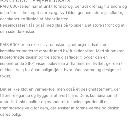
RAIS 600-serien har et unikt formsprog, der adskiller sig fra andre og
udstråler sit helt eget særpræg. Nyd ilden gennem store glasflader,
der skaber en illusion af åbent ildsted.
Pejseindsatsen fås også med glas på to sider. Det store i front og et i
den side du ønsker.
RAIS 600³ er en eksklusiv, danskdesignet pejseindsats, der
kombinerer moderne æstetik med høj funktionalitet.
Med sit næsten
kubeformede design og tre store glasflader tilbyder den en
imponerende 360° visuel oplevelse af flammerne, hvilket gør den til
et ideelt valg for åbne boligmiljøer, hvor både varme og design er i
fokus.
Det
er ikke blot en varmekilde, men også et designstatement, der
tilfører elegance og hygge til ethvert hjem.
Dens kombination af
æstetik, funktionalitet og avanceret teknologi gør den til et
fremragende valg for dem, der ønsker at forene varme og design i
deres bolig.