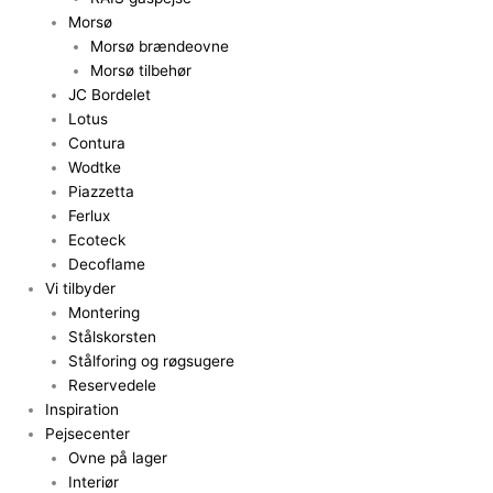
Morsø
Morsø brændeovne
Morsø tilbehør
JC Bordelet
Lotus
Contura
Wodtke
Piazzetta
Ferlux
Ecoteck
Decoflame
Vi tilbyder
Montering
Stålskorsten
Stålforing og røgsugere
Reservedele
Inspiration
Pejsecenter
Ovne på lager
Interiør