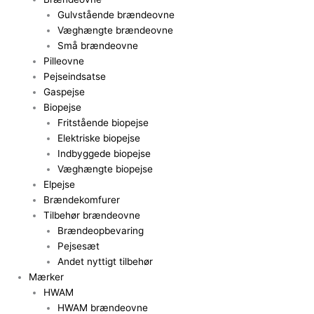
Gulvstående brændeovne
Væghængte brændeovne
Små brændeovne
Pilleovne
Pejseindsatse
Gaspejse
Biopejse
Fritstående biopejse
Elektriske biopejse
Indbyggede biopejse
Væghængte biopejse
Elpejse
Brændekomfurer
Tilbehør brændeovne
Brændeopbevaring
Pejsesæt
Andet nyttigt tilbehør
Mærker
HWAM
HWAM brændeovne