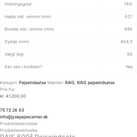
Virkningsgrad
76%
Højde inkl. ramme (mm)
627
Bredde inkl. ramme (mm)
684
Dybde (mm)
404,5
Vægt (kg)
99
Kan ses i butikken?
Nej
Kategori:
Pejseindsatse
Mærker:
RAIS
,
RAIS pejseindsatse
Pris fra:
kr.
41.200,00
75 72 26 93
info@jyskpejsecenter.dk
Produktbeskrivelse
Produktbeskrivelse
RAIS 600³ Pejseindsats