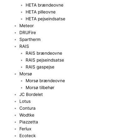
HETA brændeovne
HETA pilleovne
HETA pejseindsatse
Meteor
DRUFire
Spartherm
RAIS
RAIS brændeovne
RAIS pejseindsatse
RAIS gaspejse
Morsø
Morsø brændeovne
Morsø tilbehør
JC Bordelet
Lotus
Contura
Wodtke
Piazzetta
Ferlux
Ecoteck