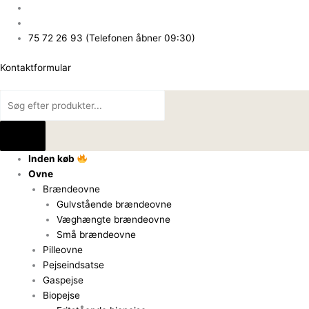
Gå
Products
Products
til
search
search
indholdet
75 72 26 93 (Telefonen åbner 09:30)
Kontaktformular
Inden køb
Ovne
Brændeovne
Gulvstående brændeovne
Væghængte brændeovne
Små brændeovne
Pilleovne
Pejseindsatse
Gaspejse
Biopejse