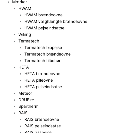
Mærker
HWAM
HWAM brændeovne
HWAM væghængte brændeovne
HWAM pejseindsatse
Wiking
Termatech
Termatech biopejse
Termatech brændeovne
Termatech tilbehør
HETA
HETA brændeovne
HETA pilleovne
HETA pejseindsatse
Meteor
DRUFire
Spartherm
RAIS
RAIS brændeovne
RAIS pejseindsatse
RAIS gaspejse