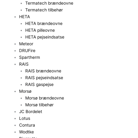
Termatech brændeovne
Termatech tilbehør
HETA
HETA brændeovne
HETA pilleovne
HETA pejseindsatse
Meteor
DRUFire
Spartherm
RAIS
RAIS brændeovne
RAIS pejseindsatse
RAIS gaspejse
Morsø
Morsø brændeovne
Morsø tilbehør
JC Bordelet
Lotus
Contura
Wodtke