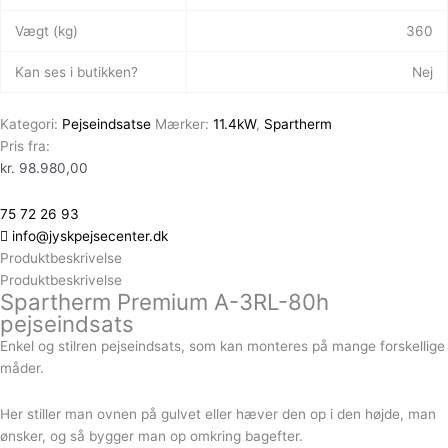
Vægt (kg)
360
Kan ses i butikken?
Nej
Kategori:
Pejseindsatse
Mærker:
11.4kW
,
Spartherm
Pris fra:
kr.
98.980,00
75 72 26 93
info@jyskpejsecenter.dk
Produktbeskrivelse
Produktbeskrivelse
Spartherm Premium A-3RL-80h
pejseindsats
Enkel og stilren pejseindsats, som kan monteres på mange forskellige
måder.
Her stiller man ovnen på gulvet eller hæver den op i den højde, man
ønsker, og så bygger man op omkring bagefter.