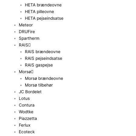
HETA brændeovne
HETA pilleovne
HETA pejseindsatse
Meteor
DRUFire
Spartherm
RAIS
RAIS brændeovne
RAIS pejseindsatse
RAIS gaspejse
Morsø
Morsø brændeovne
Morsø tilbehør
JC Bordelet
Lotus
Contura
Wodtke
Piazzetta
Ferlux
Ecoteck