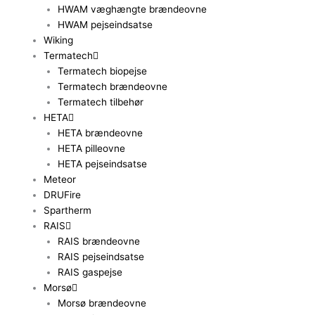
HWAM væghængte brændeovne
HWAM pejseindsatse
Wiking
Termatech
Termatech biopejse
Termatech brændeovne
Termatech tilbehør
HETA
HETA brændeovne
HETA pilleovne
HETA pejseindsatse
Meteor
DRUFire
Spartherm
RAIS
RAIS brændeovne
RAIS pejseindsatse
RAIS gaspejse
Morsø
Morsø brændeovne