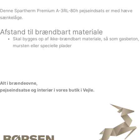
Denne Spartherm Premium A-3RL-80h pejseindsats er med hæve
sænkelåge.
Afstand til brændbart materiale
Skal bygges op af ikke-brændbart materiale, så som gasbeton,
mursten eller specielle plader
A
l
t
i
b
r
æ
n
d
e
o
v
n
e
,
p
e
j
s
e
i
n
d
s
a
t
s
e
o
g
i
n
t
e
r
i
ø
r
i
v
o
r
e
s
b
u
t
i
k
i
V
e
jl
e.