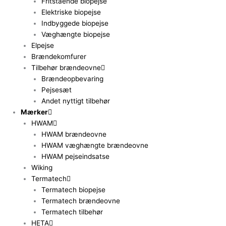
Fritstående biopejse
Elektriske biopejse
Indbyggede biopejse
Væghængte biopejse
Elpejse
Brændekomfurer
Tilbehør brændeovne
Brændeopbevaring
Pejsesæt
Andet nyttigt tilbehør
Mærker
HWAM
HWAM brændeovne
HWAM væghængte brændeovne
HWAM pejseindsatse
Wiking
Termatech
Termatech biopejse
Termatech brændeovne
Termatech tilbehør
HETA