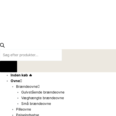
Inden køb 🔥
Ovne
Brændeovne
Gulvstående brændeovne
Væghængte brændeovne
Små brændeovne
Pilleovne
Pejseindsatse