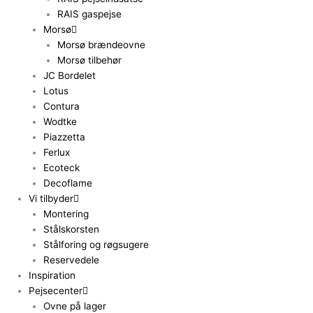
RAIS gaspejse
Morsø
Morsø brændeovne
Morsø tilbehør
JC Bordelet
Lotus
Contura
Wodtke
Piazzetta
Ferlux
Ecoteck
Decoflame
Vi tilbyder
Montering
Stålskorsten
Stålforing og røgsugere
Reservedele
Inspiration
Pejsecenter
Ovne på lager