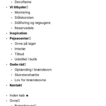
Decoflame
Vi tilbyder
Montering
Stålskorsten
Stålforing og røgsugere
Reservedele
Inspiration
Pejsecenter
Ovne på lager
Interiør
Tilbud
Udstillet i butik
Gode råd
Optænding i brændeovn
Skorstenshætte
Lov for brændeovne
Kontakt
Inden køb 🔥
Ovne
Brændeovne