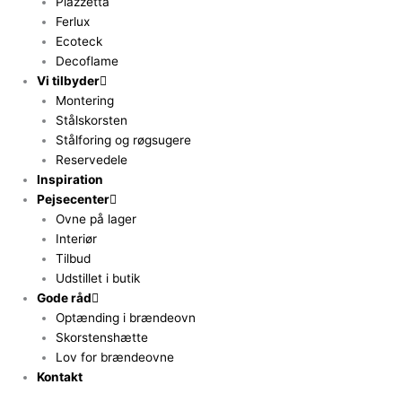
Piazzetta
Ferlux
Ecoteck
Decoflame
Vi tilbyder
Montering
Stålskorsten
Stålforing og røgsugere
Reservedele
Inspiration
Pejsecenter
Ovne på lager
Interiør
Tilbud
Udstillet i butik
Gode råd
Optænding i brændeovn
Skorstenshætte
Lov for brændeovne
Kontakt