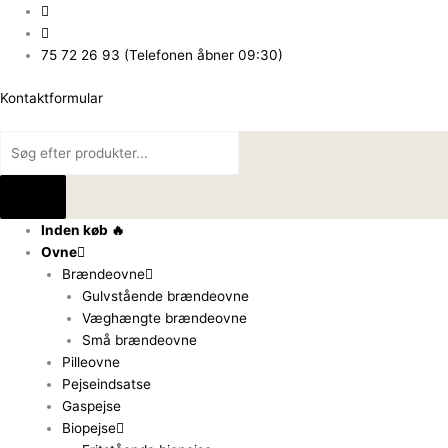
Gå
Products
Products
til
search
search
indholdet
75 72 26 93 (Telefonen åbner 09:30)
Kontaktformular
Inden køb 🔥
Ovne
Brændeovne
Gulvstående brændeovne
Væghængte brændeovne
Små brændeovne
Pilleovne
Pejseindsatse
Gaspejse
Biopejse