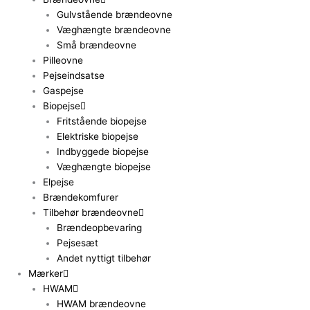
Gulvstående brændeovne
Væghængte brændeovne
Små brændeovne
Pilleovne
Pejseindsatse
Gaspejse
Biopejse
Fritstående biopejse
Elektriske biopejse
Indbyggede biopejse
Væghængte biopejse
Elpejse
Brændekomfurer
Tilbehør brændeovne
Brændeopbevaring
Pejsesæt
Andet nyttigt tilbehør
Mærker
HWAM
HWAM brændeovne