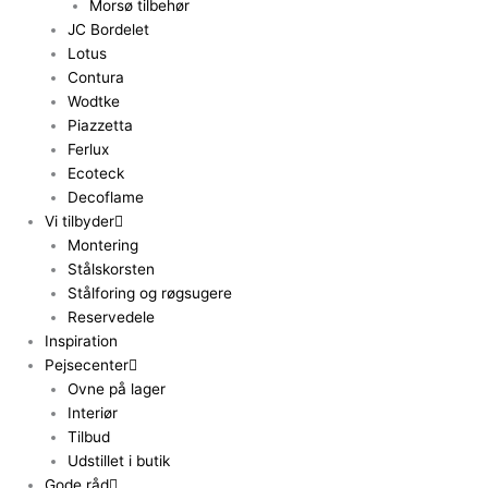
Morsø tilbehør
JC Bordelet
Lotus
Contura
Wodtke
Piazzetta
Ferlux
Ecoteck
Decoflame
Vi tilbyder
Montering
Stålskorsten
Stålforing og røgsugere
Reservedele
Inspiration
Pejsecenter
Ovne på lager
Interiør
Tilbud
Udstillet i butik
Gode råd