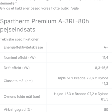
derimellem
Giv os et kald eller besøg vores flotte butik i Vejle
Spartherm Premium A-3RL-80h
pejseindsats
Tekniske specifikationer
Energieffektivitetsklasse
A+
Nominel effekt (kW)
11,4
Drift effekt (kW)
8,3-15,5
Højde 51 x Bredde 79,6 x Dybde
Glassets mål (cm)
41,3
Højde 1,63 x Bredde 97,2 x Dybde
Ovnens fulde mål (cm)
65,5
Virkningsgrad (%)
80