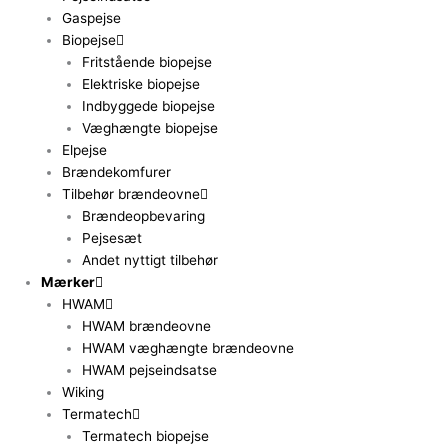
Gaspejse
Biopejse
Fritstående biopejse
Elektriske biopejse
Indbyggede biopejse
Væghængte biopejse
Elpejse
Brændekomfurer
Tilbehør brændeovne
Brændeopbevaring
Pejsesæt
Andet nyttigt tilbehør
Mærker
HWAM
HWAM brændeovne
HWAM væghængte brændeovne
HWAM pejseindsatse
Wiking
Termatech
Termatech biopejse