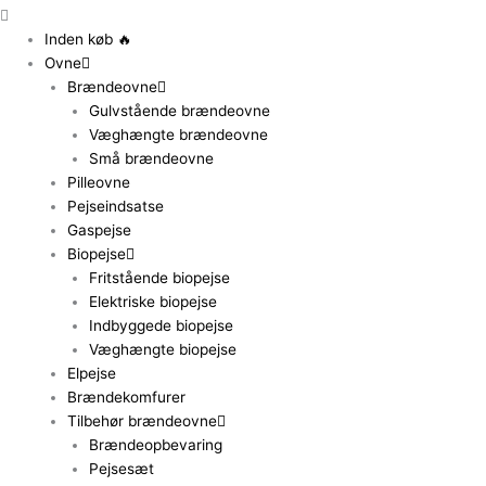
Inden køb 🔥
Ovne
Brændeovne
Gulvstående brændeovne
Væghængte brændeovne
Små brændeovne
Pilleovne
Pejseindsatse
Gaspejse
Biopejse
Fritstående biopejse
Elektriske biopejse
Indbyggede biopejse
Væghængte biopejse
Elpejse
Brændekomfurer
Tilbehør brændeovne
Brændeopbevaring
Pejsesæt