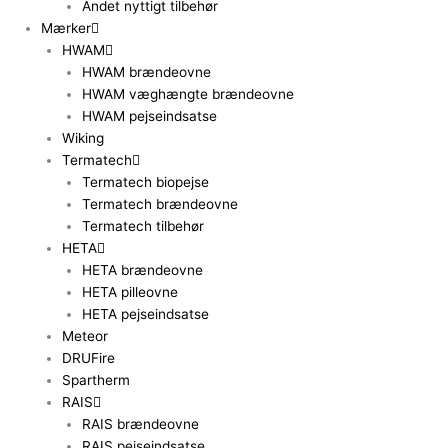
Andet nyttigt tilbehør
Mærker
HWAM
HWAM brændeovne
HWAM væghængte brændeovne
HWAM pejseindsatse
Wiking
Termatech
Termatech biopejse
Termatech brændeovne
Termatech tilbehør
HETA
HETA brændeovne
HETA pilleovne
HETA pejseindsatse
Meteor
DRUFire
Spartherm
RAIS
RAIS brændeovne
RAIS pejseindsatse