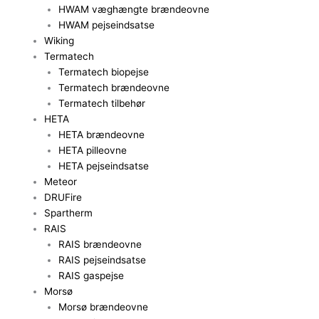
HWAM væghængte brændeovne
HWAM pejseindsatse
Wiking
Termatech
Termatech biopejse
Termatech brændeovne
Termatech tilbehør
HETA
HETA brændeovne
HETA pilleovne
HETA pejseindsatse
Meteor
DRUFire
Spartherm
RAIS
RAIS brændeovne
RAIS pejseindsatse
RAIS gaspejse
Morsø
Morsø brændeovne