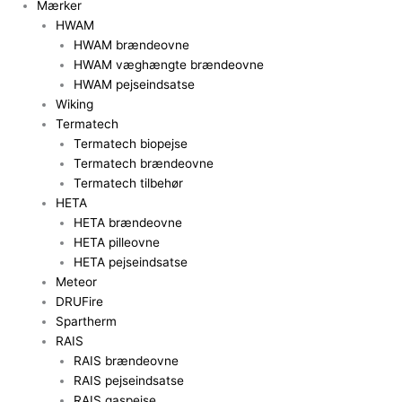
Mærker
HWAM
HWAM brændeovne
HWAM væghængte brændeovne
HWAM pejseindsatse
Wiking
Termatech
Termatech biopejse
Termatech brændeovne
Termatech tilbehør
HETA
HETA brændeovne
HETA pilleovne
HETA pejseindsatse
Meteor
DRUFire
Spartherm
RAIS
RAIS brændeovne
RAIS pejseindsatse
RAIS gaspejse