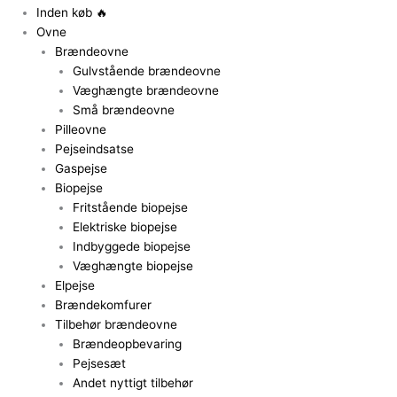
Inden køb 🔥
Ovne
Brændeovne
Gulvstående brændeovne
Væghængte brændeovne
Små brændeovne
Pilleovne
Pejseindsatse
Gaspejse
Biopejse
Fritstående biopejse
Elektriske biopejse
Indbyggede biopejse
Væghængte biopejse
Elpejse
Brændekomfurer
Tilbehør brændeovne
Brændeopbevaring
Pejsesæt
Andet nyttigt tilbehør