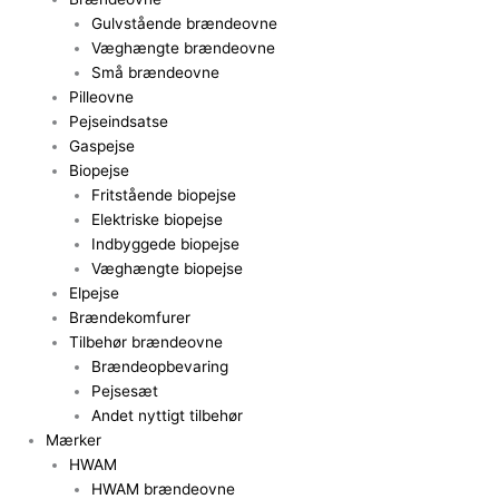
Gulvstående brændeovne
Væghængte brændeovne
Små brændeovne
Pilleovne
Pejseindsatse
Gaspejse
Biopejse
Fritstående biopejse
Elektriske biopejse
Indbyggede biopejse
Væghængte biopejse
Elpejse
Brændekomfurer
Tilbehør brændeovne
Brændeopbevaring
Pejsesæt
Andet nyttigt tilbehør
Mærker
HWAM
HWAM brændeovne