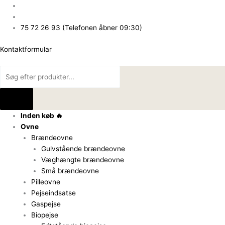
Gå
Products
Products
til
search
search
indholdet
75 72 26 93 (Telefonen åbner 09:30)
Kontaktformular
Inden køb 🔥
Ovne
Brændeovne
Gulvstående brændeovne
Væghængte brændeovne
Små brændeovne
Pilleovne
Pejseindsatse
Gaspejse
Biopejse