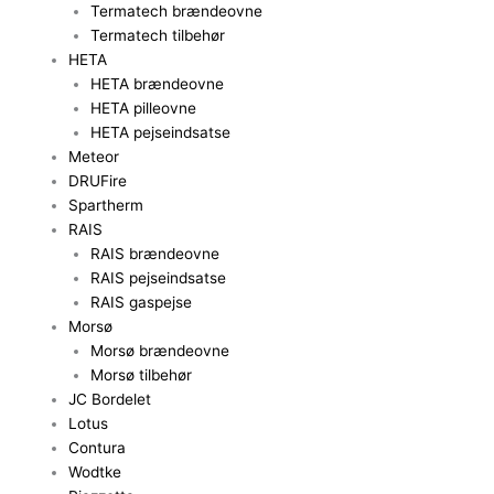
Termatech brændeovne
Termatech tilbehør
HETA
HETA brændeovne
HETA pilleovne
HETA pejseindsatse
Meteor
DRUFire
Spartherm
RAIS
RAIS brændeovne
RAIS pejseindsatse
RAIS gaspejse
Morsø
Morsø brændeovne
Morsø tilbehør
JC Bordelet
Lotus
Contura
Wodtke