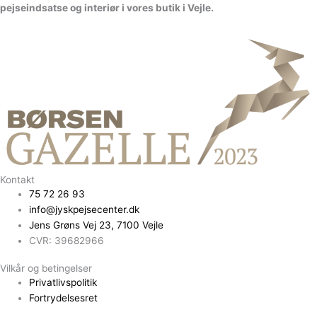
p
e
j
s
e
i
n
d
s
a
t
s
e
o
g
i
n
t
e
r
i
ø
r
i
v
o
r
e
s
b
u
t
i
k
i
V
e
jl
e.
Kontakt
75 72 26 93
info@jyskpejsecenter.dk
Jens Grøns Vej 23, 7100 Vejle
CVR: 39682966
Vilkår og betingelser
Privatlivspolitik
Fortrydelsesret