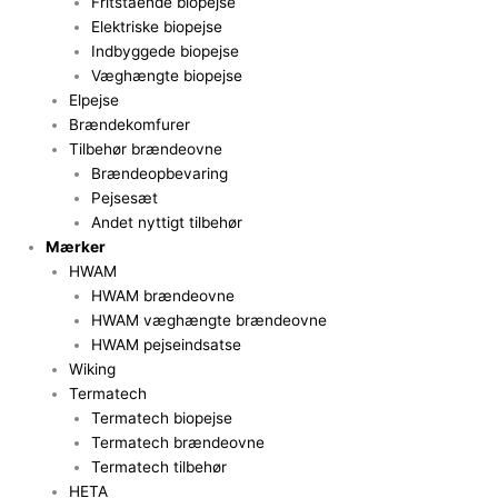
Fritstående biopejse
Elektriske biopejse
Indbyggede biopejse
Væghængte biopejse
Elpejse
Brændekomfurer
Tilbehør brændeovne
Brændeopbevaring
Pejsesæt
Andet nyttigt tilbehør
Mærker
HWAM
HWAM brændeovne
HWAM væghængte brændeovne
HWAM pejseindsatse
Wiking
Termatech
Termatech biopejse
Termatech brændeovne
Termatech tilbehør
HETA