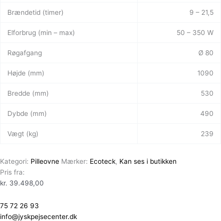
Brændetid (timer)
9 – 21,5
Elforbrug (min – max)
50 – 350 W
Røgafgang
Ø 80
Højde (mm)
1090
Bredde (mm)
530
Dybde (mm)
490
Vægt (kg)
239
Kategori:
Pilleovne
Mærker:
Ecoteck
,
Kan ses i butikken
Pris fra:
kr.
39.498,00
75 72 26 93
info@jyskpejsecenter.dk