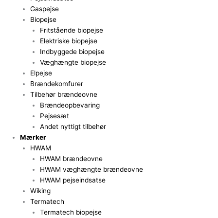
Gaspejse
Biopejse
Fritstående biopejse
Elektriske biopejse
Indbyggede biopejse
Væghængte biopejse
Elpejse
Brændekomfurer
Tilbehør brændeovne
Brændeopbevaring
Pejsesæt
Andet nyttigt tilbehør
Mærker
HWAM
HWAM brændeovne
HWAM væghængte brændeovne
HWAM pejseindsatse
Wiking
Termatech
Termatech biopejse