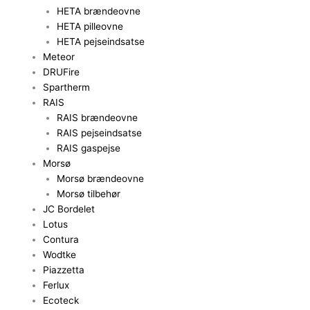
HETA brændeovne
HETA pilleovne
HETA pejseindsatse
Meteor
DRUFire
Spartherm
RAIS
RAIS brændeovne
RAIS pejseindsatse
RAIS gaspejse
Morsø
Morsø brændeovne
Morsø tilbehør
JC Bordelet
Lotus
Contura
Wodtke
Piazzetta
Ferlux
Ecoteck