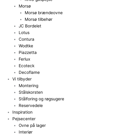
Morsø
Morsø brændeovne
Morsø tilbehør
JC Bordelet
Lotus
Contura
Wodtke
Piazzetta
Ferlux
Ecoteck
Decoflame
Vi tilbyder
Montering
Stålskorsten
Stålforing og røgsugere
Reservedele
Inspiration
Pejsecenter
Ovne på lager
Interiør