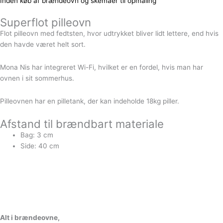
Inden køb af brændeovn og skemaer til opmåling
Superflot pilleovn
Flot pilleovn med fedtsten, hvor udtrykket bliver lidt lettere, end hvis
den havde været helt sort.
Mona Nis har integreret Wi-Fi, hvilket er en fordel, hvis man har
ovnen i sit sommerhus.
Pilleovnen har en pilletank, der kan indeholde 18kg piller.
Afstand til brændbart materiale
Bag: 3 cm
Side: 40 cm
A
l
t
i
b
r
æ
n
d
e
o
v
n
e
,