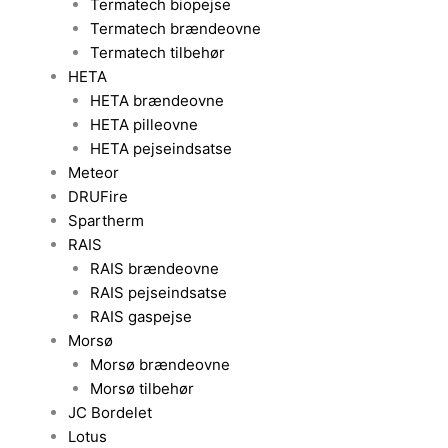
Termatech biopejse
Termatech brændeovne
Termatech tilbehør
HETA
HETA brændeovne
HETA pilleovne
HETA pejseindsatse
Meteor
DRUFire
Spartherm
RAIS
RAIS brændeovne
RAIS pejseindsatse
RAIS gaspejse
Morsø
Morsø brændeovne
Morsø tilbehør
JC Bordelet
Lotus