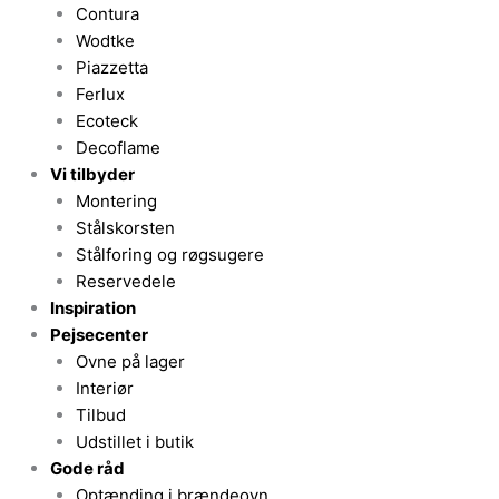
Contura
Wodtke
Piazzetta
Ferlux
Ecoteck
Decoflame
Vi tilbyder
Montering
Stålskorsten
Stålforing og røgsugere
Reservedele
Inspiration
Pejsecenter
Ovne på lager
Interiør
Tilbud
Udstillet i butik
Gode råd
Optænding i brændeovn