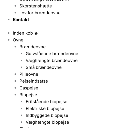
Skorstenshætte
Lov for brændeovne
Kontakt
Inden køb 🔥
Ovne
Brændeovne
Gulvstående brændeovne
Væghængte brændeovne
Små brændeovne
Pilleovne
Pejseindsatse
Gaspejse
Biopejse
Fritstående biopejse
Elektriske biopejse
Indbyggede biopejse
Væghængte biopejse