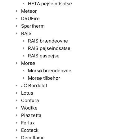
HETA pejseindsatse
Meteor
DRUFire
Spartherm
RAIS
RAIS brændeovne
RAIS pejseindsatse
RAIS gaspejse
Morsø
Morsø brændeovne
Morsø tilbehør
JC Bordelet
Lotus
Contura
Wodtke
Piazzetta
Ferlux
Ecoteck
Decoflame