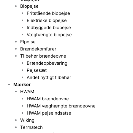
Biopejse
Fritstående biopejse
Elektriske biopejse
Indbyggede biopejse
Væghængte biopejse
Elpejse
Brændekomfurer
Tilbehør brændeovne
Brændeopbevaring
Pejsesæt
Andet nyttigt tilbehør
Mærker
HWAM
HWAM brændeovne
HWAM væghængte brændeovne
HWAM pejseindsatse
Wiking
Termatech