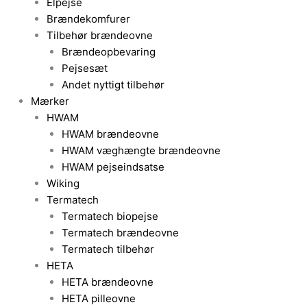
Elpejse
Brændekomfurer
Tilbehør brændeovne
Brændeopbevaring
Pejsesæt
Andet nyttigt tilbehør
Mærker
HWAM
HWAM brændeovne
HWAM væghængte brændeovne
HWAM pejseindsatse
Wiking
Termatech
Termatech biopejse
Termatech brændeovne
Termatech tilbehør
HETA
HETA brændeovne
HETA pilleovne