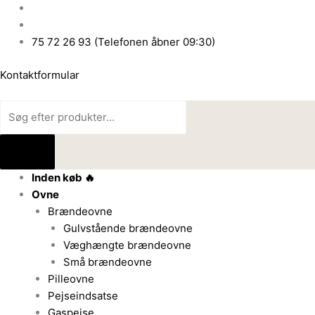
Gå
Products
Products
til
search
search
indholdet
75 72 26 93 (Telefonen åbner 09:30)
Kontaktformular
Inden køb 🔥
Ovne
Brændeovne
Gulvstående brændeovne
Væghængte brændeovne
Små brændeovne
Pilleovne
Pejseindsatse
Gaspejse