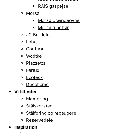
RAIS gaspejse
Morsø
Morsø brændeovne
Morsø tilbehør
JC Bordelet
Lotus
Contura
Wodtke
Piazzetta
Ferlux
Ecoteck
Decoflame
Vi tilbyder
Montering
Stålskorsten
Stålforing og røgsugere
Reservedele
Inspiration