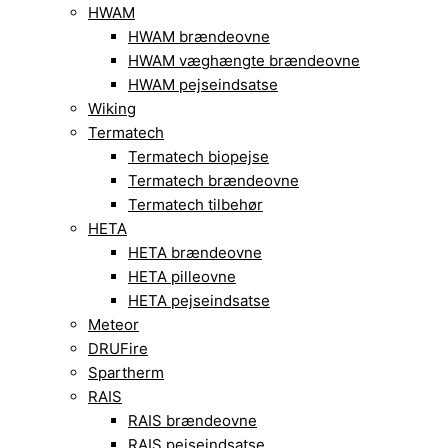
HWAM
HWAM brændeovne
HWAM væghængte brændeovne
HWAM pejseindsatse
Wiking
Termatech
Termatech biopejse
Termatech brændeovne
Termatech tilbehør
HETA
HETA brændeovne
HETA pilleovne
HETA pejseindsatse
Meteor
DRUFire
Spartherm
RAIS
RAIS brændeovne
RAIS pejseindsatse