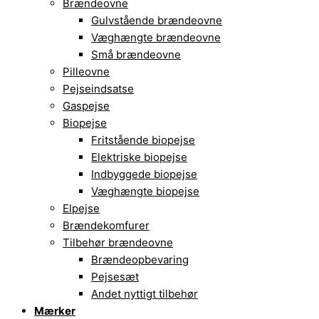
Brændeovne
Gulvstående brændeovne
Væghængte brændeovne
Små brændeovne
Pilleovne
Pejseindsatse
Gaspejse
Biopejse
Fritstående biopejse
Elektriske biopejse
Indbyggede biopejse
Væghængte biopejse
Elpejse
Brændekomfurer
Tilbehør brændeovne
Brændeopbevaring
Pejsesæt
Andet nyttigt tilbehør
Mærker