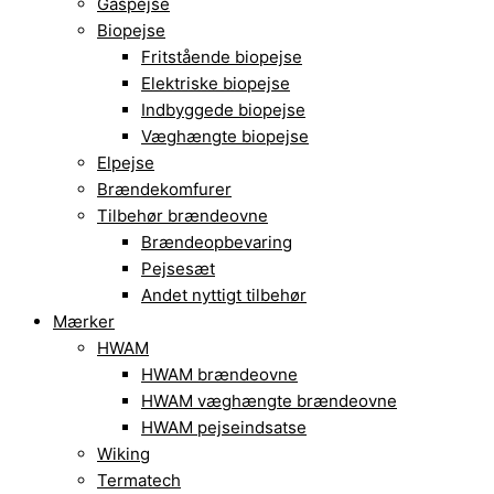
Gaspejse
Biopejse
Fritstående biopejse
Elektriske biopejse
Indbyggede biopejse
Væghængte biopejse
Elpejse
Brændekomfurer
Tilbehør brændeovne
Brændeopbevaring
Pejsesæt
Andet nyttigt tilbehør
Mærker
HWAM
HWAM brændeovne
HWAM væghængte brændeovne
HWAM pejseindsatse
Wiking
Termatech