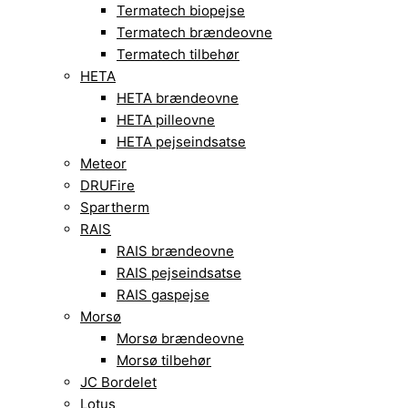
Termatech biopejse
Termatech brændeovne
Termatech tilbehør
HETA
HETA brændeovne
HETA pilleovne
HETA pejseindsatse
Meteor
DRUFire
Spartherm
RAIS
RAIS brændeovne
RAIS pejseindsatse
RAIS gaspejse
Morsø
Morsø brændeovne
Morsø tilbehør
JC Bordelet
Lotus