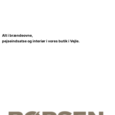
A
l
t
i
b
r
æ
n
d
e
o
v
n
e
,
p
e
j
s
e
i
n
d
s
a
t
s
e
o
g
i
n
t
e
r
i
ø
r
i
v
o
r
e
s
b
u
t
i
k
i
V
e
jl
e.