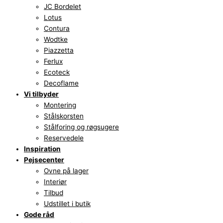
JC Bordelet
Lotus
Contura
Wodtke
Piazzetta
Ferlux
Ecoteck
Decoflame
Vi tilbyder
Montering
Stålskorsten
Stålforing og røgsugere
Reservedele
Inspiration
Pejsecenter
Ovne på lager
Interiør
Tilbud
Udstillet i butik
Gode råd