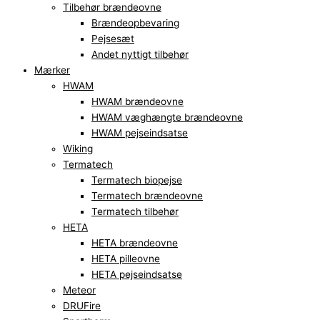
Tilbehør brændeovne
Brændeopbevaring
Pejsesæt
Andet nyttigt tilbehør
Mærker
HWAM
HWAM brændeovne
HWAM væghængte brændeovne
HWAM pejseindsatse
Wiking
Termatech
Termatech biopejse
Termatech brændeovne
Termatech tilbehør
HETA
HETA brændeovne
HETA pilleovne
HETA pejseindsatse
Meteor
DRUFire