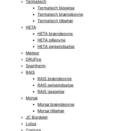
Termatech
Termatech biopejse
Termatech brændeovne
Termatech tilbehør
HETA
HETA brændeovne
HETA pilleovne
HETA pejseindsatse
Meteor
DRUFire
Spartherm
RAIS
RAIS brændeovne
RAIS pejseindsatse
RAIS gaspejse
Morsø
Morsø brændeovne
Morsø tilbehør
JC Bordelet
Lotus
Contura