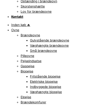
Optænding i brændeovn
Skorstenshætte
Lov for brændeovne
Kontakt
Inden køb 🔥
Ovne
Brændeovne
Gulvstående brændeovne
Væghængte brændeovne
Små brændeovne
Pilleovne
Pejseindsatse
Gaspejse
Biopejse
Fritstående biopejse
Elektriske biopejse
Indbyggede biopejse
Væghængte biopejse
Elpejse
Brændekomfurer