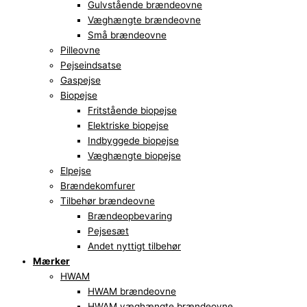
Gulvstående brændeovne
Væghængte brændeovne
Små brændeovne
Pilleovne
Pejseindsatse
Gaspejse
Biopejse
Fritstående biopejse
Elektriske biopejse
Indbyggede biopejse
Væghængte biopejse
Elpejse
Brændekomfurer
Tilbehør brændeovne
Brændeopbevaring
Pejsesæt
Andet nyttigt tilbehør
Mærker
HWAM
HWAM brændeovne
HWAM væghængte brændeovne