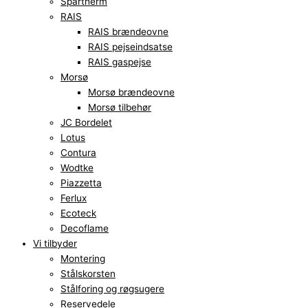
Spartherm
RAIS
RAIS brændeovne
RAIS pejseindsatse
RAIS gaspejse
Morsø
Morsø brændeovne
Morsø tilbehør
JC Bordelet
Lotus
Contura
Wodtke
Piazzetta
Ferlux
Ecoteck
Decoflame
Vi tilbyder
Montering
Stålskorsten
Stålforing og røgsugere
Reservedele