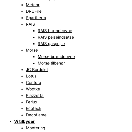
Meteor
DRUFire
Spartherm
RAIS
RAIS brændeovne
RAIS pejseindsatse
RAIS gaspejse
Morsø
Morsø brændeovne
Morsø tilbehør
JC Bordelet
Lotus
Contura
Wodtke
Piazzetta
Ferlux
Ecoteck
Decoflame
Vi tilbyder
Montering