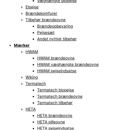
Væghængte biopejse
Elpejse
Brændekomfurer
Tilbehør brændeovne
Brændeopbevaring
Pejsesæt
Andet nyttigt tilbehør
Mærker
HWAM
HWAM brændeovne
HWAM væghængte brændeovne
HWAM pejseindsatse
Wiking
Termatech
Termatech biopejse
Termatech brændeovne
Termatech tilbehør
HETA
HETA brændeovne
HETA pilleovne
HETA pejseindsatse