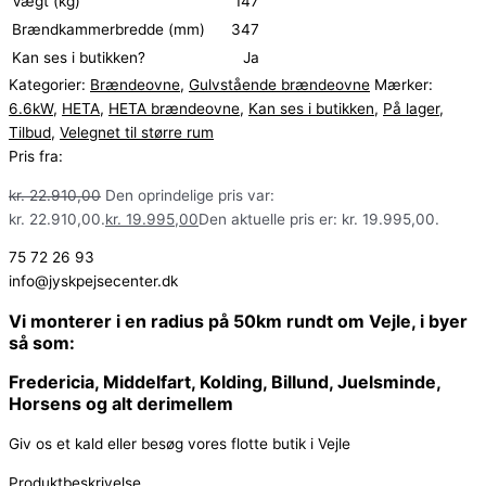
Vægt (kg)
147
Brændkammerbredde (mm)
347
Kan ses i butikken?
Ja
Kategorier:
Brændeovne
,
Gulvstående brændeovne
Mærker:
6.6kW
,
HETA
,
HETA brændeovne
,
Kan ses i butikken
,
På lager
,
Tilbud
,
Velegnet til større rum
Pris fra:
kr.
22.910,00
Den oprindelige pris var:
kr. 22.910,00.
kr.
19.995,00
Den aktuelle pris er: kr. 19.995,00.
75 72 26 93
info@jyskpejsecenter.dk
Vi monterer i en radius på 50km rundt om Vejle, i byer
så som:
Fredericia, Middelfart, Kolding, Billund, Juelsminde,
Horsens og alt derimellem
Giv os et kald eller besøg vores flotte butik i Vejle
Produktbeskrivelse