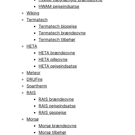
HWAM pejseindsatse
Wiking
Termatech
Termatech biopejse
Termatech brændeovne
Termatech tilbehør
HETA
HETA brændeovne
HETA pilleovne
HETA pejseindsatse
Meteor
DRUFire
Spartherm
RAIS
RAIS brændeovne
RAIS pejseindsatse
RAIS gaspejse
Morsø
Morsø brændeovne
Morsø tilbehør