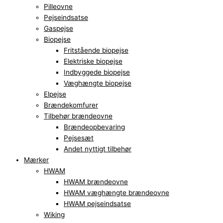
Pilleovne
Pejseindsatse
Gaspejse
Biopejse
Fritstående biopejse
Elektriske biopejse
Indbyggede biopejse
Væghængte biopejse
Elpejse
Brændekomfurer
Tilbehør brændeovne
Brændeopbevaring
Pejsesæt
Andet nyttigt tilbehør
Mærker
HWAM
HWAM brændeovne
HWAM væghængte brændeovne
HWAM pejseindsatse
Wiking