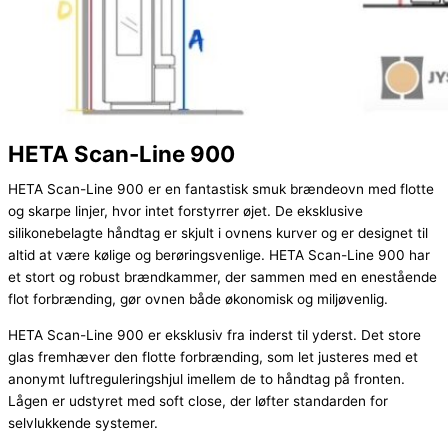
HETA Scan-Line 900
HETA Scan-Line 900 er en fantastisk smuk brændeovn med flotte
og skarpe linjer, hvor intet forstyrrer øjet. De eksklusive
silikonebelagte håndtag er skjult i ovnens kurver og er designet til
altid at være kølige og berøringsvenlige. HETA Scan-Line 900 har
et stort og robust brændkammer, der sammen med en enestående
flot forbrænding, gør ovnen både økonomisk og miljøvenlig.
HETA Scan-Line 900 er eksklusiv fra inderst til yderst. Det store
glas fremhæver den flotte forbrænding, som let justeres med et
anonymt luftreguleringshjul imellem de to håndtag på fronten.
Lågen er udstyret med soft close, der løfter standarden for
selvlukkende systemer.