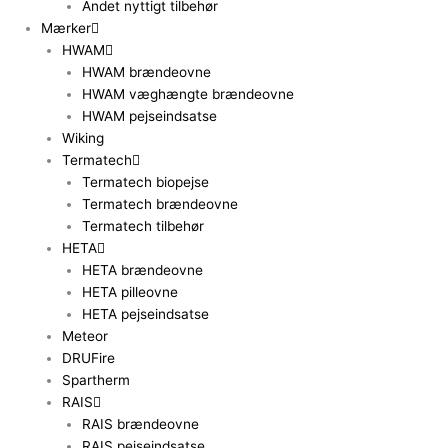
Andet nyttigt tilbehør
Mærker
HWAM
HWAM brændeovne
HWAM væghængte brændeovne
HWAM pejseindsatse
Wiking
Termatech
Termatech biopejse
Termatech brændeovne
Termatech tilbehør
HETA
HETA brændeovne
HETA pilleovne
HETA pejseindsatse
Meteor
DRUFire
Spartherm
RAIS
RAIS brændeovne
RAIS pejseindsatse