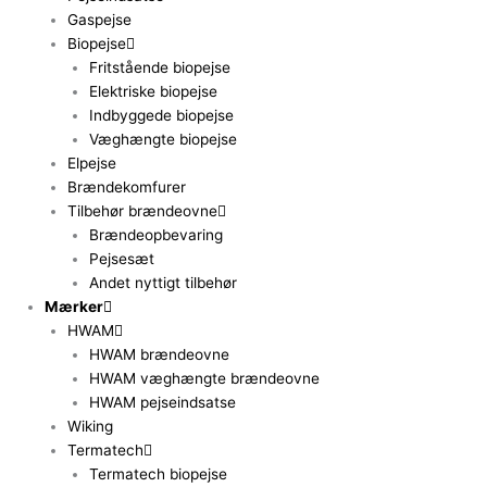
Gaspejse
Biopejse
Fritstående biopejse
Elektriske biopejse
Indbyggede biopejse
Væghængte biopejse
Elpejse
Brændekomfurer
Tilbehør brændeovne
Brændeopbevaring
Pejsesæt
Andet nyttigt tilbehør
Mærker
HWAM
HWAM brændeovne
HWAM væghængte brændeovne
HWAM pejseindsatse
Wiking
Termatech
Termatech biopejse