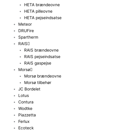
HETA brændeovne
HETA pilleovne
HETA pejseindsatse
Meteor
DRUFire
Spartherm
RAIS
RAIS brændeovne
RAIS pejseindsatse
RAIS gaspejse
Morsø
Morsø brændeovne
Morsø tilbehør
JC Bordelet
Lotus
Contura
Wodtke
Piazzetta
Ferlux
Ecoteck