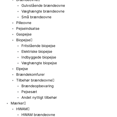
Gulvstående brændeovne
Væghængte brændeovne
Små brændeovne
Pilleovne
Pejseindsatse
Gaspejse
Biopejse
Fritstående biopejse
Elektriske biopejse
Indbyggede biopejse
Væghængte biopejse
Elpejse
Brændekomfurer
Tilbehør brændeovne
Brændeopbevaring
Pejsesæt
Andet nyttigt tilbehør
Mærker
HWAM
HWAM brændeovne