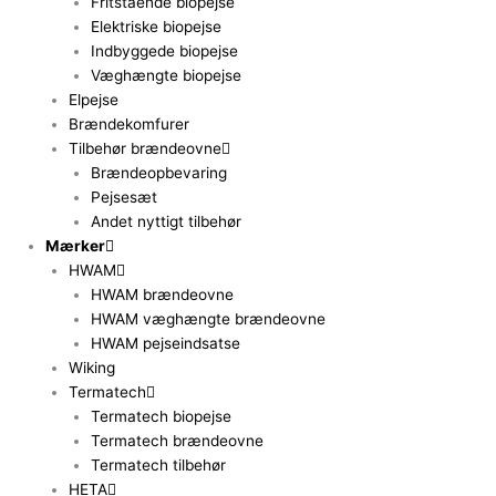
Fritstående biopejse
Elektriske biopejse
Indbyggede biopejse
Væghængte biopejse
Elpejse
Brændekomfurer
Tilbehør brændeovne
Brændeopbevaring
Pejsesæt
Andet nyttigt tilbehør
Mærker
HWAM
HWAM brændeovne
HWAM væghængte brændeovne
HWAM pejseindsatse
Wiking
Termatech
Termatech biopejse
Termatech brændeovne
Termatech tilbehør
HETA