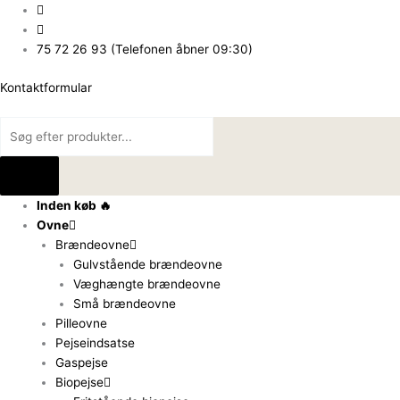
Gå
Products
Products
til
search
search
indholdet
75 72 26 93 (Telefonen åbner 09:30)
Kontaktformular
Inden køb 🔥
Ovne
Brændeovne
Gulvstående brændeovne
Væghængte brændeovne
Små brændeovne
Pilleovne
Pejseindsatse
Gaspejse
Biopejse