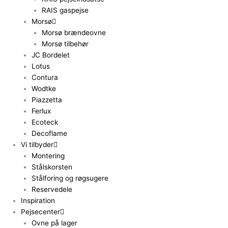
RAIS gaspejse
Morsø
Morsø brændeovne
Morsø tilbehør
JC Bordelet
Lotus
Contura
Wodtke
Piazzetta
Ferlux
Ecoteck
Decoflame
Vi tilbyder
Montering
Stålskorsten
Stålforing og røgsugere
Reservedele
Inspiration
Pejsecenter
Ovne på lager