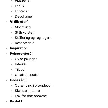
Piazzetta
Ferlux
Ecoteck
Decoflame
Vi tilbyder
Montering
Stålskorsten
Stålforing og røgsugere
Reservedele
Inspiration
Pejsecenter
Ovne på lager
Interiør
Tilbud
Udstillet i butik
Gode råd
Optænding i brændeovn
Skorstenshætte
Lov for brændeovne
Kontakt