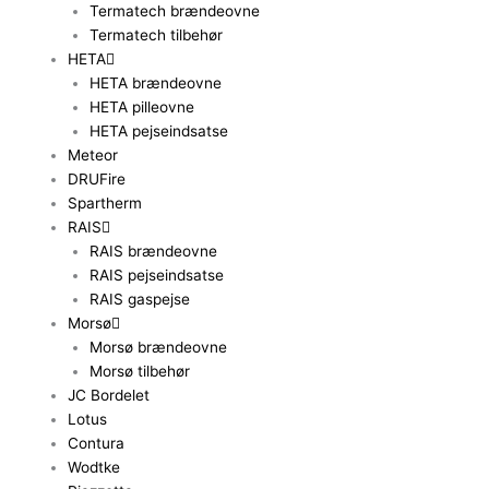
Termatech brændeovne
Termatech tilbehør
HETA
HETA brændeovne
HETA pilleovne
HETA pejseindsatse
Meteor
DRUFire
Spartherm
RAIS
RAIS brændeovne
RAIS pejseindsatse
RAIS gaspejse
Morsø
Morsø brændeovne
Morsø tilbehør
JC Bordelet
Lotus
Contura
Wodtke