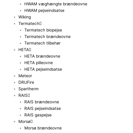
HWAM væghængte brændeovne
HWAM pejseindsatse
Wiking
Termatech
Termatech biopejse
Termatech brændeovne
Termatech tilbehør
HETA
HETA brændeovne
HETA pilleovne
HETA pejseindsatse
Meteor
DRUFire
Spartherm
RAIS
RAIS brændeovne
RAIS pejseindsatse
RAIS gaspejse
Morsø
Morsø brændeovne