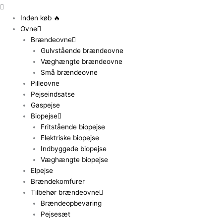
Inden køb 🔥
Ovne
Brændeovne
Gulvstående brændeovne
Væghængte brændeovne
Små brændeovne
Pilleovne
Pejseindsatse
Gaspejse
Biopejse
Fritstående biopejse
Elektriske biopejse
Indbyggede biopejse
Væghængte biopejse
Elpejse
Brændekomfurer
Tilbehør brændeovne
Brændeopbevaring
Pejsesæt