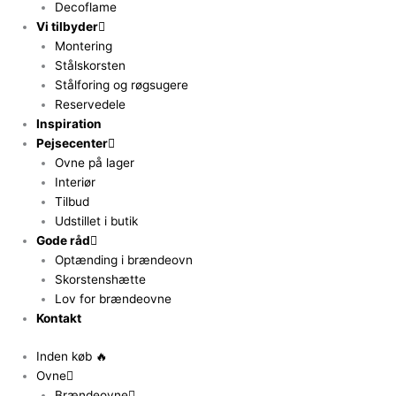
Decoflame
Vi tilbyder
Montering
Stålskorsten
Stålforing og røgsugere
Reservedele
Inspiration
Pejsecenter
Ovne på lager
Interiør
Tilbud
Udstillet i butik
Gode råd
Optænding i brændeovn
Skorstenshætte
Lov for brændeovne
Kontakt
Inden køb 🔥
Ovne
Brændeovne