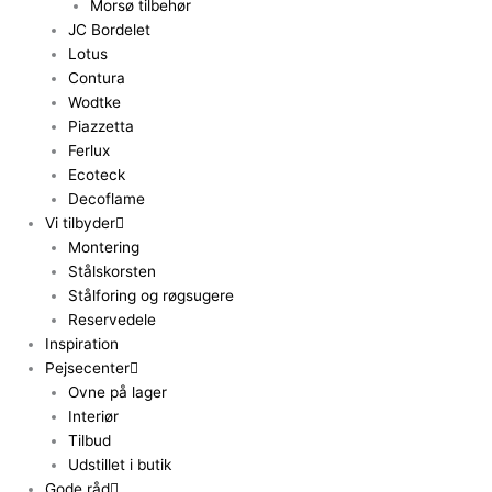
Morsø tilbehør
JC Bordelet
Lotus
Contura
Wodtke
Piazzetta
Ferlux
Ecoteck
Decoflame
Vi tilbyder
Montering
Stålskorsten
Stålforing og røgsugere
Reservedele
Inspiration
Pejsecenter
Ovne på lager
Interiør
Tilbud
Udstillet i butik
Gode råd