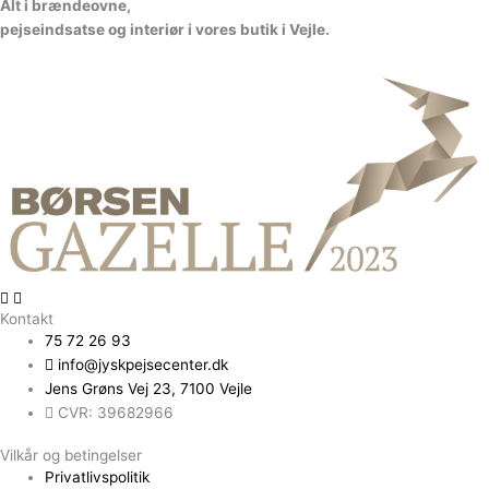
A
l
t
i
b
r
æ
n
d
e
o
v
n
e
,
p
e
j
s
e
i
n
d
s
a
t
s
e
o
g
i
n
t
e
r
i
ø
r
i
v
o
r
e
s
b
u
t
i
k
i
V
e
jl
e.
Kontakt
75 72 26 93
info@jyskpejsecenter.dk
Jens Grøns Vej 23, 7100 Vejle
CVR: 39682966
Vilkår og betingelser
Privatlivspolitik