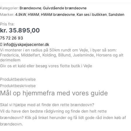
Kategorier:
Brændeovne
,
Gulvstående brændeovne
Mærker:
4.9kW
,
HWAM
,
HWAM brændeovne
,
Kan ses i butikken
,
Sandsten
Pris fra:
kr.
35.895,00
75 72 26 93
info@jyskpejsecenter.dk
Vi monterer i en radius på 50km rundt om Vejle, i byer så som:
Fredericia, Middelfart, Kolding, Billund, Juelsminde, Horsens og alt
derimellem
Giv os et kald eller besøg vores flotte butik i Vejle
Produktbeskrivelse
Produktbeskrivelse
Mål op hjemmefra med vores guide
Skal vi hjælpe med at finde den rette brændeovn?
Vil du have den bedste rådgivning og finde den helt rette
brændeovn? Klik på linket herunder og få lidt gode råd inden køb af
brændeovn.