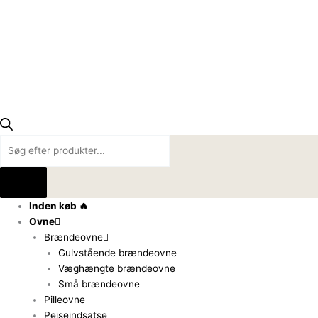
Inden køb 🔥
Ovne
Brændeovne
Gulvstående brændeovne
Væghængte brændeovne
Små brændeovne
Pilleovne
Pejseindsatse