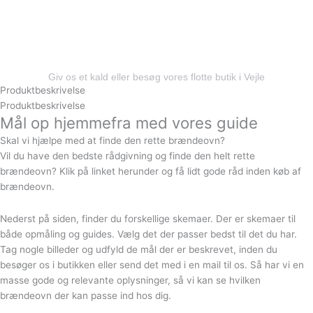
byer så som:
Fredericia, Middelfart, Kolding, Billund,
Juelsminde, Horsens og alt derimellem
Giv os et kald eller besøg vores flotte butik i Vejle
Produktbeskrivelse
Produktbeskrivelse
Mål op hjemmefra med vores guide
Skal vi hjælpe med at finde den rette brændeovn?
Vil du have den bedste rådgivning og finde den helt rette
brændeovn? Klik på linket herunder og få lidt gode råd inden køb af
brændeovn.
Nederst på siden, finder du forskellige skemaer. Der er skemaer til
både opmåling og guides. Vælg det der passer bedst til det du har.
Tag nogle billeder og udfyld de mål der er beskrevet, inden du
besøger os i butikken eller send det med i en mail til os. Så har vi en
masse gode og relevante oplysninger, så vi kan se hvilken
brændeovn der kan passe ind hos dig.