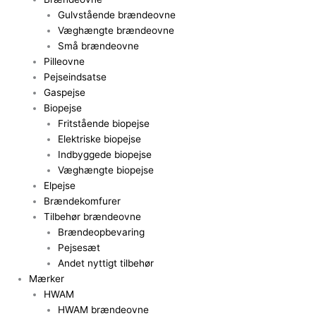
Gulvstående brændeovne
Væghængte brændeovne
Små brændeovne
Pilleovne
Pejseindsatse
Gaspejse
Biopejse
Fritstående biopejse
Elektriske biopejse
Indbyggede biopejse
Væghængte biopejse
Elpejse
Brændekomfurer
Tilbehør brændeovne
Brændeopbevaring
Pejsesæt
Andet nyttigt tilbehør
Mærker
HWAM
HWAM brændeovne