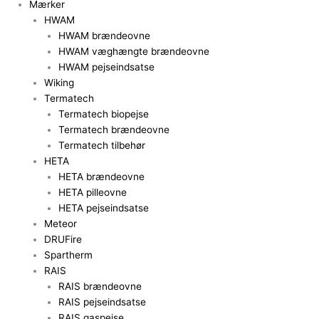
Mærker
HWAM
HWAM brændeovne
HWAM væghængte brændeovne
HWAM pejseindsatse
Wiking
Termatech
Termatech biopejse
Termatech brændeovne
Termatech tilbehør
HETA
HETA brændeovne
HETA pilleovne
HETA pejseindsatse
Meteor
DRUFire
Spartherm
RAIS
RAIS brændeovne
RAIS pejseindsatse
RAIS gaspejse