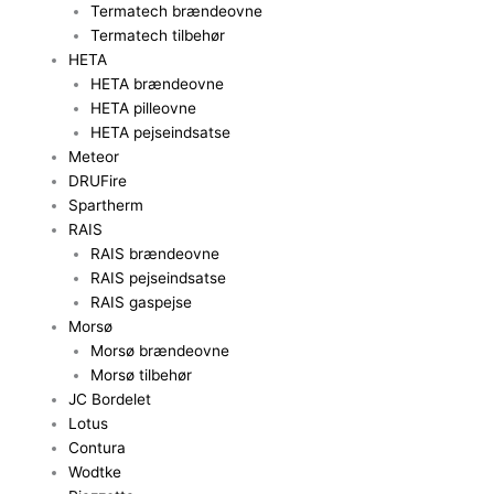
Termatech brændeovne
Termatech tilbehør
HETA
HETA brændeovne
HETA pilleovne
HETA pejseindsatse
Meteor
DRUFire
Spartherm
RAIS
RAIS brændeovne
RAIS pejseindsatse
RAIS gaspejse
Morsø
Morsø brændeovne
Morsø tilbehør
JC Bordelet
Lotus
Contura
Wodtke