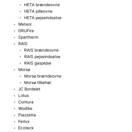
HETA brændeovne
HETA pilleovne
HETA pejseindsatse
Meteor
DRUFire
Spartherm
RAIS
RAIS brændeovne
RAIS pejseindsatse
RAIS gaspejse
Morsø
Morsø brændeovne
Morsø tilbehør
JC Bordelet
Lotus
Contura
Wodtke
Piazzetta
Ferlux
Ecoteck