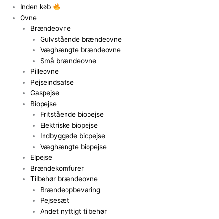
Inden køb
Ovne
Brændeovne
Gulvstående brændeovne
Væghængte brændeovne
Små brændeovne
Pilleovne
Pejseindsatse
Gaspejse
Biopejse
Fritstående biopejse
Elektriske biopejse
Indbyggede biopejse
Væghængte biopejse
Elpejse
Brændekomfurer
Tilbehør brændeovne
Brændeopbevaring
Pejsesæt
Andet nyttigt tilbehør