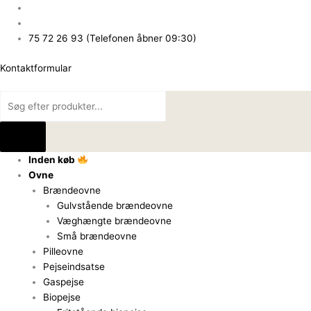
Gå
Products
Products
til
search
search
indholdet
75 72 26 93 (Telefonen åbner 09:30)
Kontaktformular
Inden køb
Ovne
Brændeovne
Gulvstående brændeovne
Væghængte brændeovne
Små brændeovne
Pilleovne
Pejseindsatse
Gaspejse
Biopejse