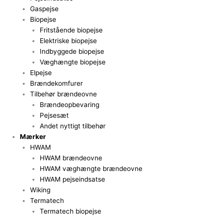
Gaspejse
Biopejse
Fritstående biopejse
Elektriske biopejse
Indbyggede biopejse
Væghængte biopejse
Elpejse
Brændekomfurer
Tilbehør brændeovne
Brændeopbevaring
Pejsesæt
Andet nyttigt tilbehør
Mærker
HWAM
HWAM brændeovne
HWAM væghængte brændeovne
HWAM pejseindsatse
Wiking
Termatech
Termatech biopejse