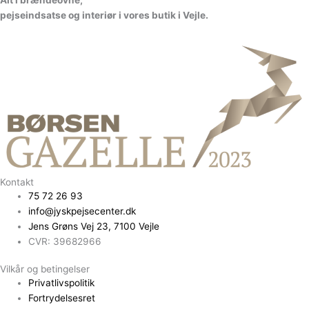
A
l
t
i
b
r
æ
n
d
e
o
v
n
e
,
p
e
j
s
e
i
n
d
s
a
t
s
e
o
g
i
n
t
e
r
i
ø
r
i
v
o
r
e
s
b
u
t
i
k
i
V
e
jl
e.
Kontakt
75 72 26 93
info@jyskpejsecenter.dk
Jens Grøns Vej 23, 7100 Vejle
CVR: 39682966
Vilkår og betingelser
Privatlivspolitik
Fortrydelsesret