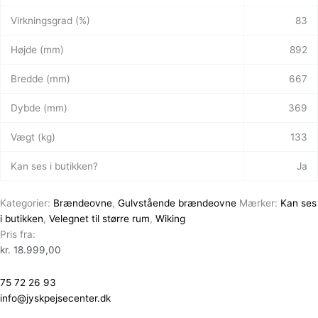
Virkningsgrad (%)
83
Højde (mm)
892
Bredde (mm)
667
Dybde (mm)
369
Vægt (kg)
133
Kan ses i butikken?
Ja
Kategorier:
Brændeovne
,
Gulvstående brændeovne
Mærker:
Kan ses
i butikken
,
Velegnet til større rum
,
Wiking
Pris fra:
kr.
18.999,00
75 72 26 93
info@jyskpejsecenter.dk
Vi monterer i en radius på 50km rundt om Vejle, i