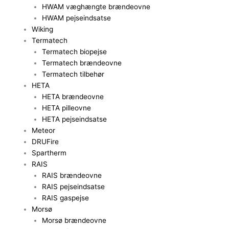
HWAM væghængte brændeovne
HWAM pejseindsatse
Wiking
Termatech
Termatech biopejse
Termatech brændeovne
Termatech tilbehør
HETA
HETA brændeovne
HETA pilleovne
HETA pejseindsatse
Meteor
DRUFire
Spartherm
RAIS
RAIS brændeovne
RAIS pejseindsatse
RAIS gaspejse
Morsø
Morsø brændeovne