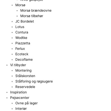
Morsø
Morsø brændeovne
Morsø tilbehør
JC Bordelet
Lotus
Contura
Wodtke
Piazzetta
Ferlux
Ecoteck
Decoflame
Vi tilbyder
Montering
Stålskorsten
Stålforing og røgsugere
Reservedele
Inspiration
Pejsecenter
Ovne på lager
Interiør