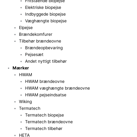
Fritstående biopejse
Elektriske biopejse
Indbyggede biopejse
Væghængte biopejse
Elpejse
Brændekomfurer
Tilbehør brændeovne
Brændeopbevaring
Pejsesæt
Andet nyttigt tilbehør
Mærker
HWAM
HWAM brændeovne
HWAM væghængte brændeovne
HWAM pejseindsatse
Wiking
Termatech
Termatech biopejse
Termatech brændeovne
Termatech tilbehør
HETA